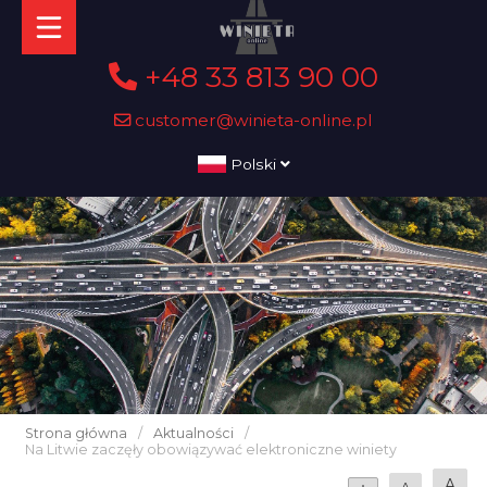
+48 33 813 90 00
customer@winieta-online.pl
Polski
Strona główna
/
Aktualności
/
Na Litwie zaczęły obowiązywać elektroniczne winiety
A
A