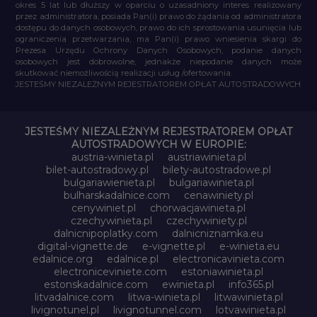
okres 5 lat lub dłuższy w oparciu o uzasadniony interes realizowany
przez administratora, posiada Pan(i) prawo do żądania od administratora
dostępu do danych osobowych, prawo do ich sprostowania usunięcia lub
ograniczenia przetwarzania, ma Pan(i) prawo wniesienia skargi do
Prezesa Urzędu Ochrony Danych Osobowych, podanie danych
osobowych jest dobrowolne, jednakże niepodanie danych może
skutkować niemożliwością realizacji usług /ofertowania.
JESTEŚMY NIEZALEŻNYM REJESTRATOREM OPŁAT AUTOSTRADOWYCH
JESTEŚMY NIEZALEŻNYM REJESTRATOREM OPŁAT
AUTOSTRADOWYCH W EUROPIE:
austria-winieta.pl
austriawinieta.pl
bilet-autostradowy.pl
bilety-autostradowe.pl
bulgariawienieta.pl
bulgariawinieta.pl
bulharskadalnice.com
cenawiniety.pl
cenywiniet.pl
chorwacjawinieta.pl
czechywinieta.pl
czechywiniety.pl
dalnicnipoplatky.com
dalnicniznamka.eu
digital-vignette.de
e-vignette.pl
e-winieta.eu
edalnice.org
edalnice.pl
electronicavinieta.com
electroniceviniete.com
estoniawinieta.pl
estonskadalnice.com
ewinieta.pl
info365.pl
litvadalnice.com
litwa-winieta.pl
litwawinieta.pl
livignotunel.pl
livignotunnel.com
lotvawinieta.pl