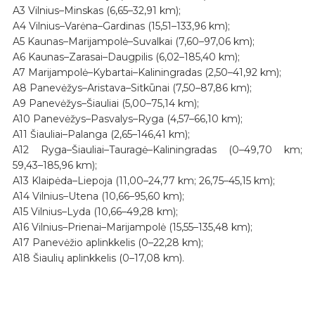
A3 Vilnius–Minskas (6,65–32,91 km);
A4 Vilnius–Varėna–Gardinas (15,51–133,96 km);
A5 Kaunas–Marijampolė–Suvalkai (7,60–97,06 km);
A6 Kaunas–Zarasai–Daugpilis (6,02–185,40 km);
A7 Marijampolė–Kybartai–Kaliningradas (2,50–41,92 km);
A8 Panevėžys–Aristava–Sitkūnai (7,50–87,86 km);
A9 Panevėžys–Šiauliai (5,00–75,14 km);
A10 Panevėžys–Pasvalys–Ryga (4,57–66,10 km);
A11 Šiauliai–Palanga (2,65–146,41 km);
A12 Ryga–Šiauliai–Tauragė–Kaliningradas (0–49,70 km;
59,43–185,96 km);
A13 Klaipėda–Liepoja (11,00–24,77 km; 26,75–45,15 km);
A14 Vilnius–Utena (10,66–95,60 km);
A15 Vilnius–Lyda (10,66–49,28 km);
A16 Vilnius–Prienai–Marijampolė (15,55–135,48 km);
A17 Panevėžio aplinkkelis (0–22,28 km);
A18 Šiaulių aplinkkelis (0–17,08 km).