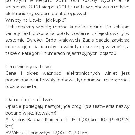
po czym w sierpniu 2018 roku zostały wycofane ze
sprzedaży. Od 21 sierpnia 2018 r. na Litwie obowiązuje tylko
elektroniczny system opłat drogowych.
Winiety na Litwie – jak kupić?
Elektroniczną winietę można kupić na online. Po zakupie
winiety fakt dokonania opłaty zostanie zarejestrowany w
systemie Dyrekcji Dróg Krajowych. Zapis będzie zawierać
informację o dacie nabycia winiety i okresie jej ważności, a
także o kategorii i numerach rejestracyjnych. pojazdu.
Cena winiety na Litwie
Cena i okres ważności elektronicznych winiet jest
podzielona na interwały: dobowa, tygodniowa, miesięczna i
roczna winieta.
Płatne drogi na Litwie
Opłacie podlegają następujące drogi (dla ułatwienia nazwy
podane w jęz. litewskim):
A1 Vilnius–Kaunas–Klaipėda (10,15–91,00 km; 102,93–303,74
km);
A2 Vilnius–Panevėžys (12,00–132,70 km);