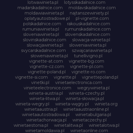
lotwawinieta.pl
lotysskadalnice.com
madarskadalnice.com
moldavskadalnice.com
moldawiawinieta.pl
najtanszewiniety.pl
oplatyautostradowe.pl
pl-vignette.com
polskadalnice.com
rakouskadalnice.com
rumuniawinieta.pl
rumunskadalnice.com
sloveniawinieta.pl
slovenskadalnice.com
slovinskadalnice.com
slowacja-winieta.pl
slowacjawinieta.pl
sloweniawinieta.pl
svycarskadalnice.com
szwajcariawinieta.pl
słoweniawinieta.pl
tunellivigno.pl
vignette-at.com
vignette-bg.com
vignette-cz.com
vignette-pl.com
vignette-poland.pl
vignette-ro.com
vignette-si.com
vignette.pl
vignettepoland.pl
vinetki.pl
vinietaelectronica.com
vinieteelectronice.com
wegrywinieta.pl
winieta-austria.pl
winieta-czechy.pl
winieta-litwa.pl
winieta-słowacja.pl
winieta-wegry.pl
winieta-węgry.pl
winieta.org
winietaaustria.pl
winietaaustriaonline.pl
winietaautostradowa.pl
winietabulgaria.pl
winietachorwacja.pl
winietaczechy.pl
winietaestonia.pl
winietalitwa.pl
winietalotwa.pl
winietamoldawia.pl
winietaonline.com