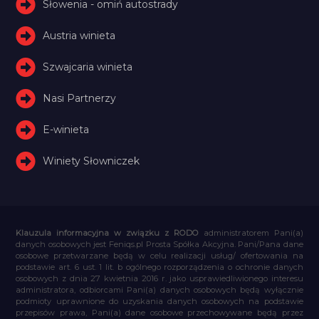
Słowenia - omiń autostrady
Austria winieta
Szwajcaria winieta
Nasi Partnerzy
E-winieta
Winiety Słowniczek
Klauzula informacyjna w związku z RODO
administratorem Pani(a)
danych osobowych jest Feniqs.pl Prosta Spółka Akcyjna. Pani/Pana dane
osobowe przetwarzane będą w celu realizacji usług/ ofertowania na
podstawie art. 6 ust. 1 lit. b ogólnego rozporządzenia o ochronie danych
osobowych z dnia 27 kwietnia 2016 r. jako usprawiedliwionego interesu
administratora, odbiorcami Pani(a) danych osobowych będą wyłącznie
podmioty uprawnione do uzyskania danych osobowych na podstawie
przepisów prawa, Pani(a) dane osobowe przechowywane będą przez