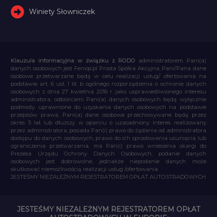
Winiety Słowniczek
Klauzula informacyjna w związku z RODO
administratorem Pani(a)
danych osobowych jest Feniqs.pl Prosta Spółka Akcyjna. Pani/Pana dane
osobowe przetwarzane będą w celu realizacji usług/ ofertowania na
podstawie art. 6 ust. 1 lit. b ogólnego rozporządzenia o ochronie danych
osobowych z dnia 27 kwietnia 2016 r. jako usprawiedliwionego interesu
administratora, odbiorcami Pani(a) danych osobowych będą wyłącznie
podmioty uprawnione do uzyskania danych osobowych na podstawie
przepisów prawa, Pani(a) dane osobowe przechowywane będą przez
okres 5 lat lub dłuższy w oparciu o uzasadniony interes realizowany
przez administratora, posiada Pan(i) prawo do żądania od administratora
dostępu do danych osobowych, prawo do ich sprostowania usunięcia lub
ograniczenia przetwarzania, ma Pan(i) prawo wniesienia skargi do
Prezesa Urzędu Ochrony Danych Osobowych, podanie danych
osobowych jest dobrowolne, jednakże niepodanie danych może
skutkować niemożliwością realizacji usług /ofertowania.
JESTEŚMY NIEZALEŻNYM REJESTRATOREM OPŁAT AUTOSTRADOWYCH
JESTEŚMY NIEZALEŻNYM REJESTRATOREM OPŁAT