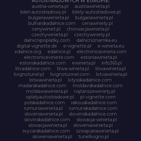
AUTOSTRADOWYCH W EUROPIE:
austria-winieta.pl
austriawinieta.pl
bilet-autostradowy.pl
bilety-autostradowe.pl
bulgariawienieta.pl
bulgariawinieta.pl
bulharskadalnice.com
cenawiniety.pl
cenywiniet.pl
chorwacjawinieta.pl
czechywinieta.pl
czechywiniety.pl
dalnicnipoplatky.com
dalnicniznamka.eu
digital-vignette.de
e-vignette.pl
e-winieta.eu
edalnice.org
edalnice.pl
electronicavinieta.com
electroniceviniete.com
estoniawinieta.pl
estonskadalnice.com
ewinieta.pl
info365.pl
litvadalnice.com
litwa-winieta.pl
litwawinieta.pl
livignotunel.pl
livignotunnel.com
lotvawinieta.pl
lotwawinieta.pl
lotysskadalnice.com
madarskadalnice.com
moldavskadalnice.com
moldawiawinieta.pl
najtanszewiniety.pl
oplatyautostradowe.pl
pl-vignette.com
polskadalnice.com
rakouskadalnice.com
rumuniawinieta.pl
rumunskadalnice.com
sloveniawinieta.pl
slovenskadalnice.com
slovinskadalnice.com
slowacja-winieta.pl
slowacjawinieta.pl
sloweniawinieta.pl
svycarskadalnice.com
szwajcariawinieta.pl
słoweniawinieta.pl
tunellivigno.pl