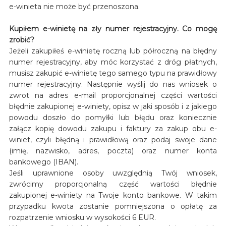
e-winieta nie może być przenoszona.
Kupiłem e-winietę na zły numer rejestracyjny. Co mogę
zrobić?
Jeżeli zakupiłeś e-winietę roczną lub półroczną na błędny
numer rejestracyjny, aby móc korzystać z dróg płatnych,
musisz zakupić e-winietę tego samego typu na prawidłowy
numer rejestracyjny. Następnie wyślij do nas wniosek o
zwrot na adres e-mail proporcjonalnej części wartości
błędnie zakupionej e-winiety, opisz w jaki sposób i z jakiego
powodu doszło do pomyłki lub błędu oraz koniecznie
załącz kopię dowodu zakupu i faktury za zakup obu e-
winiet, czyli błędną i prawidłową oraz podaj swoje dane
(imię, nazwisko, adres, poczta) oraz numer konta
bankowego (IBAN).
Jeśli uprawnione osoby uwzględnią Twój wniosek,
zwrócimy proporcjonalną część wartości błędnie
zakupionej e-winiety na Twoje konto bankowe. W takim
przypadku kwota zostanie pomniejszona o opłatę za
rozpatrzenie wniosku w wysokości 6 EUR.