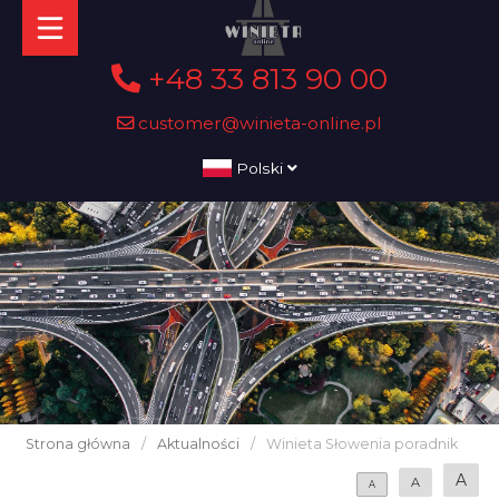
+48 33 813 90 00
customer@winieta-online.pl
Polski
Strona główna
/
Aktualności
/
Winieta Słowenia poradnik
A
A
A