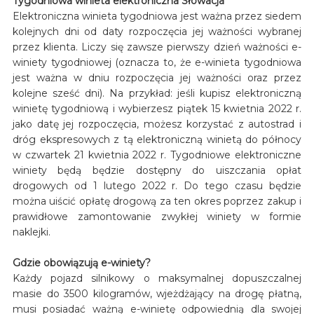
Tygodniowa winieta elektroniczna Słowacja
Elektroniczna winieta tygodniowa jest ważna przez siedem
kolejnych dni od daty rozpoczęcia jej ważności wybranej
przez klienta. Liczy się zawsze pierwszy dzień ważności e-
winiety tygodniowej (oznacza to, że e-winieta tygodniowa
jest ważna w dniu rozpoczęcia jej ważności oraz przez
kolejne sześć dni). Na przykład: jeśli kupisz elektroniczną
winietę tygodniową i wybierzesz piątek 15 kwietnia 2022 r.
jako datę jej rozpoczęcia, możesz korzystać z autostrad i
dróg ekspresowych z tą elektroniczną winietą do północy
w czwartek 21 kwietnia 2022 r. Tygodniowe elektroniczne
winiety będą będzie dostępny do uiszczania opłat
drogowych od 1 lutego 2022 r. Do tego czasu będzie
można uiścić opłatę drogową za ten okres poprzez zakup i
prawidłowe zamontowanie zwykłej winiety w formie
naklejki.
Gdzie obowiązują e-winiety?
Każdy pojazd silnikowy o maksymalnej dopuszczalnej
masie do 3500 kilogramów, wjeżdżający na drogę płatną,
musi posiadać ważną e-winietę odpowiednią dla swojej