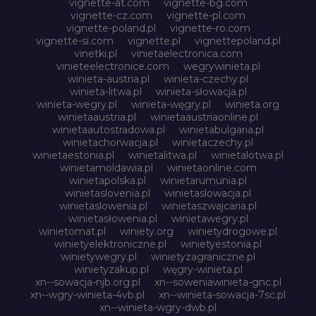
vignette-at.com
vignette-bg.com
vignette-cz.com
vignette-pl.com
vignette-poland.pl
vignette-ro.com
vignette-si.com
vignette.pl
vignettepoland.pl
vinetki.pl
vinietaelectronica.com
vinieteelectronice.com
wegrywinieta.pl
winieta-austria.pl
winieta-czechy.pl
winieta-litwa.pl
winieta-słowacja.pl
winieta-wegry.pl
winieta-węgry.pl
winieta.org
winietaaustria.pl
winietaaustriaonline.pl
winietaautostradowa.pl
winietabulgaria.pl
winietachorwacja.pl
winietaczechy.pl
winietaestonia.pl
winietalitwa.pl
winietalotwa.pl
winietamoldawia.pl
winietaonline.com
winietapolska.pl
winietarumunia.pl
winietaslovenia.pl
winietaslowacja.pl
winietaslowenia.pl
winietaszwajcaria.pl
winietasłowenia.pl
winietawegry.pl
winietomat.pl
winiety.org
winietydrogowe.pl
winietyelektroniczne.pl
winietyestonia.pl
winietywegry.pl
winietyzagraniczne.pl
winietyzakup.pl
węgry-winieta.pl
xn--sowacja-njb.org.pl
xn--soweniawinieta-gnc.pl
xn--wgry-winieta-4vb.pl
xn--winieta-sowacja-7sc.pl
xn--winieta-wgry-dwb.pl