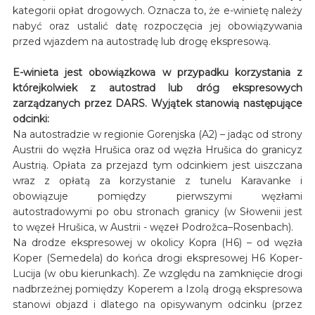
kategorii opłat drogowych. Oznacza to, że e-winietę należy
nabyć oraz ustalić datę rozpoczęcia jej obowiązywania
przed wjazdem na autostradę lub drogę ekspresową.
E-winieta jest obowiązkowa w przypadku korzystania z
którejkolwiek z autostrad lub dróg ekspresowych
zarządzanych przez DARS. Wyjątek stanowią następujące
odcinki:
Na autostradzie w regionie Gorenjska (A2) – jadąc od strony
Austrii do węzła Hrušica oraz od węzła Hrušica do granicyz
Austrią. Opłata za przejazd tym odcinkiem jest uiszczana
wraz z opłatą za korzystanie z tunelu Karavanke i
obowiązuje pomiędzy pierwszymi węzłami
autostradowymi po obu stronach granicy (w Słowenii jest
to węzeł Hrušica, w Austrii - węzeł Podrožca–Rosenbach).
Na drodze ekspresowej w okolicy Kopra (H6) – od węzła
Koper (Semedela) do końca drogi ekspresowej H6 Koper-
Lucija (w obu kierunkach). Ze względu na zamknięcie drogi
nadbrzeżnej pomiędzy Koperem a Izolą drogą ekspresowa
stanowi objazd i dlatego na opisywanym odcinku (przez