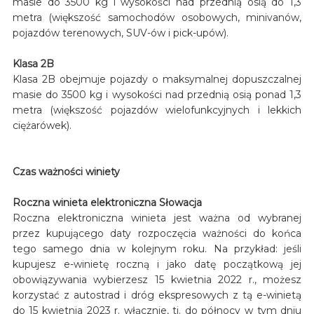
masie do 3500 kg i wysokości nad przednią osią do 1,3
metra (większość samochodów osobowych, minivanów,
pojazdów terenowych, SUV-ów i pick-upów).
Klasa 2B
Klasa 2B obejmuje pojazdy o maksymalnej dopuszczalnej
masie do 3500 kg i wysokości nad przednią osią ponad 1,3
metra (większość pojazdów wielofunkcyjnych i lekkich
ciężarówek).
Czas ważności winiety
Roczna winieta elektroniczna Słowacja
Roczna elektroniczna winieta jest ważna od wybranej
przez kupującego daty rozpoczęcia ważności do końca
tego samego dnia w kolejnym roku. Na przykład: jeśli
kupujesz e-winietę roczną i jako datę początkową jej
obowiązywania wybierzesz 15 kwietnia 2022 r., możesz
korzystać z autostrad i dróg ekspresowych z tą e-winietą
do 15 kwietnia 2023 r. włącznie, tj. do północy w tym dniu