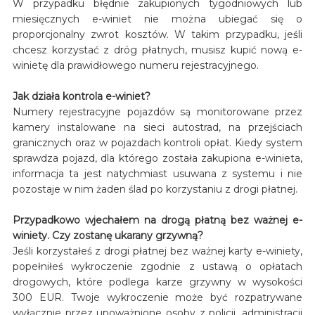
W przypadku błędnie zakupionych tygodniowych lub
miesięcznych e-winiet nie można ubiegać się o
proporcjonalny zwrot kosztów. W takim przypadku, jeśli
chcesz korzystać z dróg płatnych, musisz kupić nową e-
winietę dla prawidłowego numeru rejestracyjnego.
Jak działa kontrola e-winiet?
Numery rejestracyjne pojazdów są monitorowane przez
kamery instalowane na sieci autostrad, na przejściach
granicznych oraz w pojazdach kontroli opłat. Kiedy system
sprawdza pojazd, dla którego została zakupiona e-winieta,
informacja ta jest natychmiast usuwana z systemu i nie
pozostaje w nim żaden ślad po korzystaniu z drogi płatnej.
Przypadkowo wjechałem na drogą płatną bez ważnej e-
winiety. Czy zostanę ukarany grzywną?
Jeśli korzystałeś z drogi płatnej bez ważnej karty e-winiety,
popełniłeś wykroczenie zgodnie z ustawą o opłatach
drogowych, które podlega karze grzywny w wysokości
300 EUR. Twoje wykroczenie może być rozpatrywane
wyłącznie przez upoważnione osoby z policji, administracji