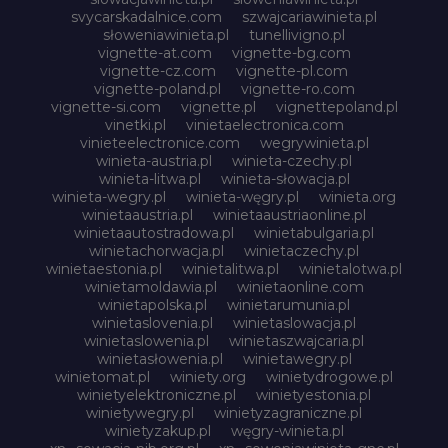
svycarskadalnice.com
szwajcariawinieta.pl
słoweniawinieta.pl
tunellivigno.pl
vignette-at.com
vignette-bg.com
vignette-cz.com
vignette-pl.com
vignette-poland.pl
vignette-ro.com
vignette-si.com
vignette.pl
vignettepoland.pl
vinetki.pl
vinietaelectronica.com
vinieteelectronice.com
wegrywinieta.pl
winieta-austria.pl
winieta-czechy.pl
winieta-litwa.pl
winieta-słowacja.pl
winieta-wegry.pl
winieta-węgry.pl
winieta.org
winietaaustria.pl
winietaaustriaonline.pl
winietaautostradowa.pl
winietabulgaria.pl
winietachorwacja.pl
winietaczechy.pl
winietaestonia.pl
winietalitwa.pl
winietalotwa.pl
winietamoldawia.pl
winietaonline.com
winietapolska.pl
winietarumunia.pl
winietaslovenia.pl
winietaslowacja.pl
winietaslowenia.pl
winietaszwajcaria.pl
winietasłowenia.pl
winietawegry.pl
winietomat.pl
winiety.org
winietydrogowe.pl
winietyelektroniczne.pl
winietyestonia.pl
winietywegry.pl
winietyzagraniczne.pl
winietyzakup.pl
węgry-winieta.pl