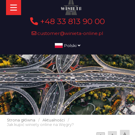
+48 33 813 90 00
customer@winieta-online.pl
Polski
Strona główna
/
Aktualności
/
Jak kupić winiety online na Węgry?
A
A