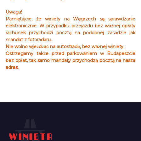
Uwaga!
Pamiętajcie, że winiety na Węgrzech są sprawdzanie
elektronicznie. W przypadku przejazdu bez ważnej opłaty
rachunek przychodzi pocztą na podobnej zasadzie jak
mandat z fotoradaru.
Nie wolno wjeżdżać na autostradę, bez ważnej winiety.
Ostrzegamy także przed parkowaniem w Budapeszcie
bez opłat, tak samo mandaty przychodzą pocztą na nasza
adres.