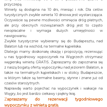
przyczepą.
Winiety są dostępna na 10 dni, miesiąc i rok. Dla celów
turystycznych zwykle winieta 10 dniowa jest wystarczająca.
Oczywiście są pewne możliwości ominięcia dróg płatnych,
ale przy obecnych rozwiązaniach dróg jest to często
nieopłacalne i wymaga dużych umiejętności w
nawigowaniu.
Zwykle turystycznie wybieramy się do Budapesztu, nad
Balaton lub na wschód, na termalne kąpieliska.
Dlatego mamy doskonałę okazję i propozycję, rezerwując
u nas tygodniowy wypoczynek na Węgrzech otrzymasz
węgierską winietę GRATIS. Zapraszamy do zapoznania się
z naszą bogatą ofertą wypoczynku nad jeziorem Balaton, a
także na termalnych kąpieliskach i w stolicy Budapeszcie,
w którym także są termalne baseny, słynne i znane już od
czasów starożytnych.
Naprawdę warto pojechać na wypoczynek i wakacje na
Węgry, bo jest bardzo ciekawy i piękny kraj.
Z
apraszamy do rezerwacji tygodniowego
wypoczynku z winietą gratis.