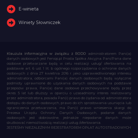
E-winieta
Winiety Słowniczek
Klauzula informacyjna w związku z RODO
administratorem Pani(a)
danych osobowych jest Feniqs.pl Prosta Spółka Akcyjna. Pani/Pana dane
osobowe przetwarzane będą w celu realizacji usług/ ofertowania na
podstawie art. 6 ust. 1 lit. b ogólnego rozporządzenia o ochronie danych
osobowych z dnia 27 kwietnia 2016 r. jako usprawiedliwionego interesu
administratora, odbiorcami Pani(a) danych osobowych będą wyłącznie
podmioty uprawnione do uzyskania danych osobowych na podstawie
przepisów prawa, Pani(a) dane osobowe przechowywane będą przez
okres 5 lat lub dłuższy w oparciu o uzasadniony interes realizowany
przez administratora, posiada Pan(i) prawo do żądania od administratora
dostępu do danych osobowych, prawo do ich sprostowania usunięcia lub
ograniczenia przetwarzania, ma Pan(i) prawo wniesienia skargi do
Prezesa Urzędu Ochrony Danych Osobowych, podanie danych
osobowych jest dobrowolne, jednakże niepodanie danych może
skutkować niemożliwością realizacji usług /ofertowania.
JESTEŚMY NIEZALEŻNYM REJESTRATOREM OPŁAT AUTOSTRADOWYCH