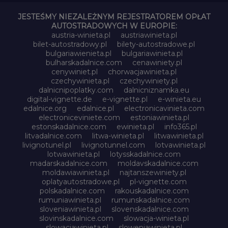
JESTEŚMY NIEZALEŻNYM REJESTRATOREM OPŁAT
AUTOSTRADOWYCH W EUROPIE:
austria-winieta.pl
austriawinieta.pl
bilet-autostradowy.pl
bilety-autostradowe.pl
bulgariawienieta.pl
bulgariawinieta.pl
bulharskadalnice.com
cenawiniety.pl
cenywiniet.pl
chorwacjawinieta.pl
czechywinieta.pl
czechywiniety.pl
dalnicnipoplatky.com
dalnicniznamka.eu
digital-vignette.de
e-vignette.pl
e-winieta.eu
edalnice.org
edalnice.pl
electronicavinieta.com
electroniceviniete.com
estoniawinieta.pl
estonskadalnice.com
ewinieta.pl
info365.pl
litvadalnice.com
litwa-winieta.pl
litwawinieta.pl
livignotunel.pl
livignotunnel.com
lotvawinieta.pl
lotwawinieta.pl
lotysskadalnice.com
madarskadalnice.com
moldavskadalnice.com
moldawiawinieta.pl
najtanszewiniety.pl
oplatyautostradowe.pl
pl-vignette.com
polskadalnice.com
rakouskadalnice.com
rumuniawinieta.pl
rumunskadalnice.com
sloveniawinieta.pl
slovenskadalnice.com
slovinskadalnice.com
slowacja-winieta.pl
slowacjawinieta.pl
sloweniawinieta.pl