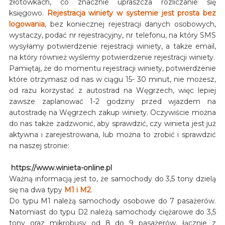
złotówkach, co znacznie upraszcza rozliczanie się
księgowo.
Rejestracja winiety w systemie jest prosta bez
logowania
, bez koniecznej rejestracji danych osobowych,
wystaczy, podać nr rejestracyjny, nr telefonu, na który SMS
wysyłamy potwierdzenie rejestracji winiety, a także email,
na który również wyślemy potwierdzenie rejestracji winiety.
Pamiętaj, że do momentu rejestracji winiety, potwierdzenie
które otrzymasz od nas w ciągu 15- 30 minut, nie możesz,
od razu korzystać z autostrad na Węgrzech, więc lepiej
zawsze zaplanować 1-2 godziny przed wjazdem na
autostradę na Węgrzech zakup winiety. Oczywiście można
do nas także zadzwonić, aby sprawdzić, czy winieta jest już
aktywna i zarejestrowana, lub można to zrobić i sprawdzić
na naszej stronie:
https://www.winieta-online.pl
Ważną informacją jest to, że samochody do 3,5 tony dzielą
się na dwa typy
M1 i M2
.
Do typu M1 należą samochody osobowe do 7 pasażerów.
Natomiast do typu D2 należą samochody ciężarowe do 3,5
tony oraz mikrobusy od 8 do 9 pasażerów, łącznie z