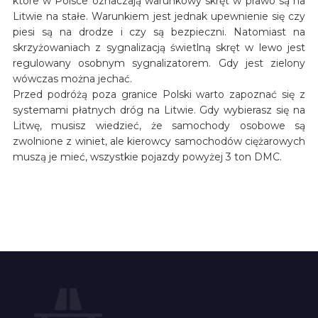
które w Polsce oznaczają warunkowy skręt w prawo są na
Litwie na stałe. Warunkiem jest jednak upewnienie się czy
piesi są na drodze i czy są bezpieczni. Natomiast na
skrzyżowaniach z sygnalizacją świetlną skręt w lewo jest
regulowany osobnym sygnalizatorem. Gdy jest zielony
wówczas można jechać.
Przed podróżą poza granice Polski warto zapoznać się z
systemami płatnych dróg na Litwie. Gdy wybierasz się na
Litwę, musisz wiedzieć, że samochody osobowe są
zwolnione z winiet, ale kierowcy samochodów ciężarowych
muszą je mieć, wszystkie pojazdy powyżej 3 ton DMC.