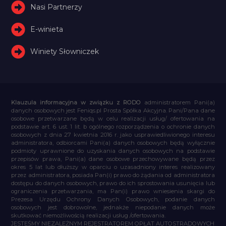
Nasi Partnerzy
E-winieta
Winiety Słowniczek
Klauzula informacyjna w związku z RODO
administratorem Pani(a)
danych osobowych jest Feniqs.pl Prosta Spółka Akcyjna. Pani/Pana dane
osobowe przetwarzane będą w celu realizacji usług/ ofertowania na
podstawie art. 6 ust. 1 lit. b ogólnego rozporządzenia o ochronie danych
osobowych z dnia 27 kwietnia 2016 r. jako usprawiedliwionego interesu
administratora, odbiorcami Pani(a) danych osobowych będą wyłącznie
podmioty uprawnione do uzyskania danych osobowych na podstawie
przepisów prawa, Pani(a) dane osobowe przechowywane będą przez
okres 5 lat lub dłuższy w oparciu o uzasadniony interes realizowany
przez administratora, posiada Pan(i) prawo do żądania od administratora
dostępu do danych osobowych, prawo do ich sprostowania usunięcia lub
ograniczenia przetwarzania, ma Pan(i) prawo wniesienia skargi do
Prezesa Urzędu Ochrony Danych Osobowych, podanie danych
osobowych jest dobrowolne, jednakże niepodanie danych może
skutkować niemożliwością realizacji usług /ofertowania.
JESTEŚMY NIEZALEŻNYM REJESTRATOREM OPŁAT AUTOSTRADOWYCH