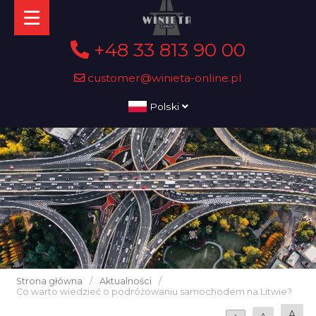
+48 33 813 90 00
customer@winieta-online.pl
Polski
Strona główna
/
Aktualności
/
Co warto wiedzieć o podróżowaniu samochodem na Litwie?
A
A