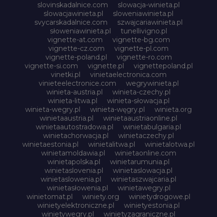
slovinskadalnice.com
slowacja-winieta.pl
slowacjawinieta.pl
sloweniawinieta.pl
svycarskadalnice.com
szwajcariawinieta.pl
słoweniawinieta.pl
tunellivigno.pl
vignette-at.com
vignette-bg.com
vignette-cz.com
vignette-pl.com
vignette-poland.pl
vignette-ro.com
vignette-si.com
vignette.pl
vignettepoland.pl
vinetki.pl
vinietaelectronica.com
vinieteelectronice.com
wegrywinieta.pl
winieta-austria.pl
winieta-czechy.pl
winieta-litwa.pl
winieta-słowacja.pl
winieta-wegry.pl
winieta-węgry.pl
winieta.org
winietaaustria.pl
winietaaustriaonline.pl
winietaautostradowa.pl
winietabulgaria.pl
winietachorwacja.pl
winietaczechy.pl
winietaestonia.pl
winietalitwa.pl
winietalotwa.pl
winietamoldawia.pl
winietaonline.com
winietapolska.pl
winietarumunia.pl
winietaslovenia.pl
winietaslowacja.pl
winietaslowenia.pl
winietaszwajcaria.pl
winietasłowenia.pl
winietawegry.pl
winietomat.pl
winiety.org
winietydrogowe.pl
winietyelektroniczne.pl
winietyestonia.pl
winietywegry.pl
winietyzagraniczne.pl