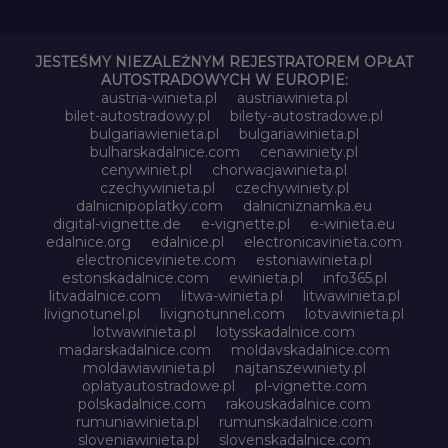
JESTEŚMY NIEZALEŻNYM REJESTRATOREM OPŁAT
AUTOSTRADOWYCH W EUROPIE:
austria-winieta.pl
austriawinieta.pl
bilet-autostradowy.pl
bilety-autostradowe.pl
bulgariawienieta.pl
bulgariawinieta.pl
bulharskadalnice.com
cenawiniety.pl
cenywiniet.pl
chorwacjawinieta.pl
czechywinieta.pl
czechywiniety.pl
dalnicnipoplatky.com
dalnicniznamka.eu
digital-vignette.de
e-vignette.pl
e-winieta.eu
edalnice.org
edalnice.pl
electronicavinieta.com
electroniceviniete.com
estoniawinieta.pl
estonskadalnice.com
ewinieta.pl
info365.pl
litvadalnice.com
litwa-winieta.pl
litwawinieta.pl
livignotunel.pl
livignotunnel.com
lotvawinieta.pl
lotwawinieta.pl
lotysskadalnice.com
madarskadalnice.com
moldavskadalnice.com
moldawiawinieta.pl
najtanszewiniety.pl
oplatyautostradowe.pl
pl-vignette.com
polskadalnice.com
rakouskadalnice.com
rumuniawinieta.pl
rumunskadalnice.com
sloveniawinieta.pl
slovenskadalnice.com