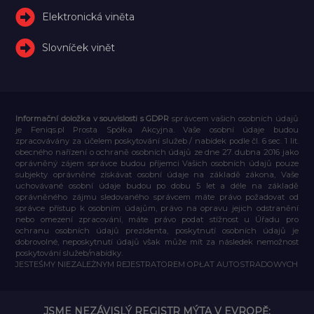
Elektronická viněta
Slovníček vinět
Informační doložka v souvislosti s GDPR
správcem vašich osobních údajů
je Feniqs.pl Prosta Spółka Akcyjna. Vaše osobní údaje budou
zpracovávány za účelem poskytování služeb / nabídek podle čl. 6 sec. 1 lit.
obecného nařízení o ochraně osobních údajů ze dne 27. dubna 2016 jako
oprávněný zájem správce budou příjemci Vašich osobních údajů pouze
subjekty oprávněné získávat osobní údaje na základě zákona, Vaše
uchovávané osobní údaje budou po dobu 5 let a déle na základě
oprávněného zájmu sledovaného správcem máte právo požadovat od
správce přístup k osobním údajům, právo na opravu jejich odstranění
nebo omezení zpracování, máte právo podat stížnost u Úřadu pro
ochranu osobních údajů prezidenta, poskytnutí osobních údajů je
dobrovolné, neposkytnutí údajů však může mít za následek nemožnost
poskytování služeb/nabídky.
JESTEŚMY NIEZALEŻNYM REJESTRATOREM OPŁAT AUTOSTRADOWYCH
JSME NEZÁVISLÝ REGISTR MÝTA V EVROPĚ: