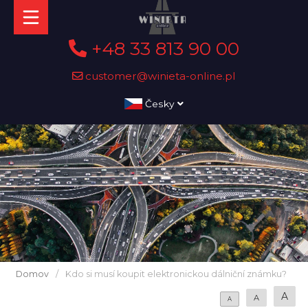
+48 33 813 90 00
customer@winieta-online.pl
Česky
Domov
/
Kdo si musí koupit elektronickou dálniční známku?
A
A
A