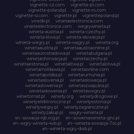
vignette-cz.com
vignette-pl.com
vignette-poland.pl
vignette-ro.com
vignette-si.com
vignette.pl
vignettepoland.pl
vinetki.pl
vinietaelectronica.com
vinieteelectronice.com
wegrywinieta.pl
winieta-austria.pl
winieta-czechy.pl
winieta-litwa.pl
winieta-słowacja.pl
winieta-wegry.pl
winieta-węgry.pl
winieta.org
winietaaustria.pl
winietaaustriaonline.pl
winietaautostradowa.pl
winietabulgaria.pl
winietachorwacja.pl
winietaczechy.pl
winietaestonia.pl
winietalitwa.pl
winietalotwa.pl
winietamoldawia.pl
winietaonline.com
winietapolska.pl
winietarumunia.pl
winietaslovenia.pl
winietaslowacja.pl
winietaslowenia.pl
winietaszwajcaria.pl
winietasłowenia.pl
winietawegry.pl
winietomat.pl
winiety.org
winietydrogowe.pl
winietyelektroniczne.pl
winietyestonia.pl
winietywegry.pl
winietyzagraniczne.pl
winietyzakup.pl
węgry-winieta.pl
xn--sowacja-njb.org.pl
xn--soweniawinieta-gnc.pl
xn--wgry-winieta-4vb.pl
xn--winieta-sowacja-7sc.pl
xn--winieta-wgry-dwb.pl