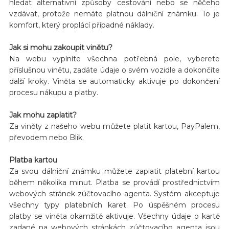
hledat alternativní způsoby cestování nebo se něčeho
vzdávat, protože nemáte platnou dálniční známku. To je
komfort, který proplácí případné náklady.
Jak si mohu zakoupit vinětu?
Na webu vyplníte všechna potřebná pole, vyberete
příslušnou vinětu, zadáte údaje o svém vozidle a dokončíte
další kroky. Viněta se automaticky aktivuje po dokončení
procesu nákupu a platby.
Jak mohu zaplatit?
Za viněty z našeho webu můžete platit kartou, PayPalem,
převodem nebo Blik.
Platba kartou
Za svou dálniční známku můžete zaplatit platební kartou
během několika minut. Platba se provádí prostřednictvím
webových stránek zúčtovacího agenta. Systém akceptuje
všechny typy platebních karet. Po úspěšném procesu
platby se viněta okamžitě aktivuje. Všechny údaje o kartě
zadané na webových stránkách zúčtovacího agenta jsou