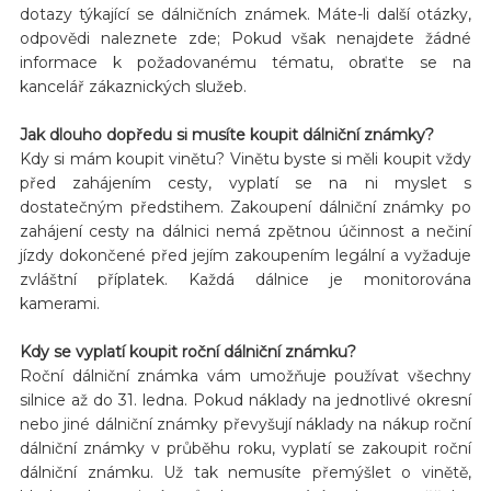
dotazy týkající se dálničních známek. Máte-li další otázky,
odpovědi naleznete zde; Pokud však nenajdete žádné
informace k požadovanému tématu, obraťte se na
kancelář zákaznických služeb.
Jak dlouho dopředu si musíte koupit dálniční známky?
Kdy si mám koupit vinětu? Vinětu byste si měli koupit vždy
před zahájením cesty, vyplatí se na ni myslet s
dostatečným předstihem. Zakoupení dálniční známky po
zahájení cesty na dálnici nemá zpětnou účinnost a nečiní
jízdy dokončené před jejím zakoupením legální a vyžaduje
zvláštní příplatek. Každá dálnice je monitorována
kamerami.
Kdy se vyplatí koupit roční dálniční známku?
Roční dálniční známka vám umožňuje používat všechny
silnice až do 31. ledna. Pokud náklady na jednotlivé okresní
nebo jiné dálniční známky převyšují náklady na nákup roční
dálniční známky v průběhu roku, vyplatí se zakoupit roční
dálniční známku. Už tak nemusíte přemýšlet o vinětě,