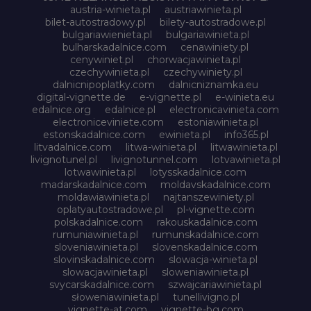
austria-winieta.pl
austriawinieta.pl
bilet-autostradowy.pl
bilety-autostradowe.pl
bulgariawienieta.pl
bulgariawinieta.pl
bulharskadalnice.com
cenawiniety.pl
cenywiniet.pl
chorwacjawinieta.pl
czechywinieta.pl
czechywiniety.pl
dalnicnipoplatky.com
dalnicniznamka.eu
digital-vignette.de
e-vignette.pl
e-winieta.eu
edalnice.org
edalnice.pl
electronicavinieta.com
electroniceviniete.com
estoniawinieta.pl
estonskadalnice.com
ewinieta.pl
info365.pl
litvadalnice.com
litwa-winieta.pl
litwawinieta.pl
livignotunel.pl
livignotunnel.com
lotvawinieta.pl
lotwawinieta.pl
lotysskadalnice.com
madarskadalnice.com
moldavskadalnice.com
moldawiawinieta.pl
najtanszewiniety.pl
oplatyautostradowe.pl
pl-vignette.com
polskadalnice.com
rakouskadalnice.com
rumuniawinieta.pl
rumunskadalnice.com
sloveniawinieta.pl
slovenskadalnice.com
slovinskadalnice.com
slowacja-winieta.pl
slowacjawinieta.pl
sloweniawinieta.pl
svycarskadalnice.com
szwajcariawinieta.pl
słoweniawinieta.pl
tunellivigno.pl
vignette-at.com
vignette-bg.com