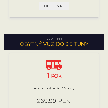
OBJEDNAT
TYP VOZIDLA:
OBYTNÝ VŮZ DO 3,5 TUNY
1
ROK
Roční viněta do 3,5 tuny
269.99 PLN