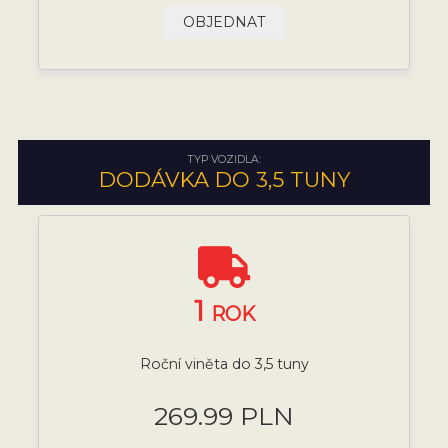
OBJEDNAT
TYP VOZIDLA:
DODÁVKA DO 3,5 TUNY
1
ROK
Roční viněta do 3,5 tuny
269.99 PLN