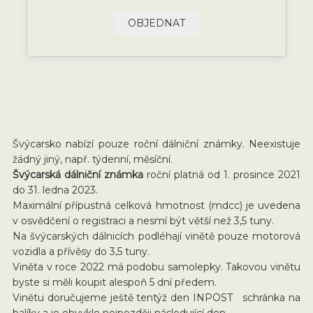
OBJEDNAT
Švýcarsko nabízí pouze roční dálniční známky. Neexistuje
žádný jiný, např. týdenní, měsíční.
Švýcarská dálniční známka
roční platná od 1. prosince 2021
do 31. ledna 2023.
Maximální přípustná celková hmotnost (mdcc) je uvedena
v osvědčení o registraci a nesmí být větší než 3,5 tuny.
Na švýcarských dálnicích podléhají vinětě pouze motorová
vozidla a přívěsy do 3,5 tuny.
Viněta v roce 2022 má podobu samolepky. Takovou vinětu
byste si měli koupit alespoň 5 dní předem.
Vinětu doručujeme ještě tentýž den INPOST schránka na
balíky a je obvykle nejpozději následující den.