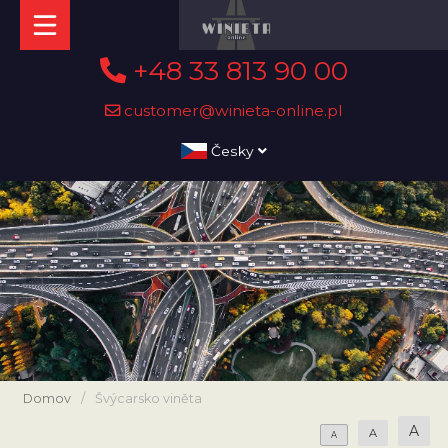
+48 33 813 90 00
customer@winieta-online.pl
Česky
Domov
/
Švýcarsko viněta
A
A
A