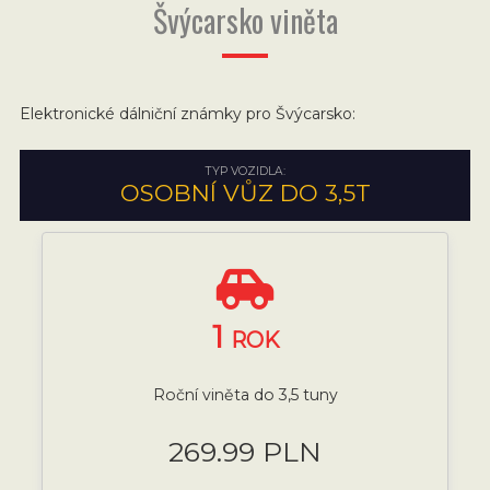
Švýcarsko viněta
Elektronické dálniční známky pro Švýcarsko:
TYP VOZIDLA:
OSOBNÍ VŮZ DO 3,5T
1
ROK
Roční viněta do 3,5 tuny
269.99 PLN