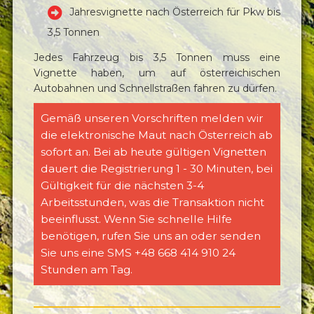
Jahresvignette nach Österreich für Pkw bis
3,5 Tonnen
Jedes Fahrzeug bis 3,5 Tonnen muss eine
Vignette haben, um auf österreichischen
Autobahnen und Schnellstraßen fahren zu dürfen.
Gemäß unseren Vorschriften melden wir
die elektronische Maut nach Österreich ab
sofort an. Bei ab heute gültigen Vignetten
dauert die Registrierung 1 - 30 Minuten, bei
Gültigkeit für die nächsten 3-4
Arbeitsstunden, was die Transaktion nicht
beeinflusst. Wenn Sie schnelle Hilfe
benötigen, rufen Sie uns an oder senden
Sie uns eine SMS +48 668 414 910 24
Stunden am Tag.