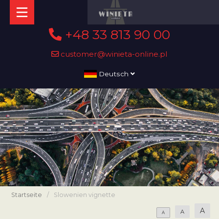
+48 33 813 90 00
customer@winieta-online.pl
Deutsch
Startseite
/
Slowenien vignette
A
A
A