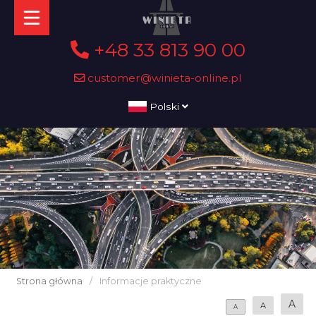
+48 33 813 90 00
customer@winieta-online.pl
Polski
Strona główna
/
Informacje praktyczne
A
A
A