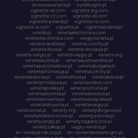
słoweniawinieta.pl
tunellivigno.pl
vignette-at.com
vignette-bg.com
vignette-cz.com
vignette-pl.com
vignette-poland.pl
vignette-ro.com
vignette-si.com
vignette.pl
vignettepoland.pl
vinetki.pl
vinietaelectronica.com
vinieteelectronice.com
wegrywinieta.pl
winieta-austria.pl
winieta-czechy.pl
winieta-litwa.pl
winieta-słowacja.pl
winieta-wegry.pl
winieta-węgry.pl
winieta.org
winietaaustria.pl
winietaaustriaonline.pl
winietaautostradowa.pl
winietabulgaria.pl
winietachorwacja.pl
winietaczechy.pl
winietaestonia.pl
winietalitwa.pl
winietalotwa.pl
winietamoldawia.pl
winietaonline.com
winietapolska.pl
winietarumunia.pl
winietaslovenia.pl
winietaslowacja.pl
winietaslowenia.pl
winietaszwajcaria.pl
winietasłowenia.pl
winietawegry.pl
winietomat.pl
winiety.org
winietydrogowe.pl
winietyelektroniczne.pl
winietyestonia.pl
winietywegry.pl
winietyzagraniczne.pl
winietyzakup.pl
węgry-winieta.pl
xn--sowacja-njb.org.pl
xn--soweniawinieta-gnc.pl
xn--wgry-winieta-4vb.pl
xn--winieta-sowacja-7sc.pl