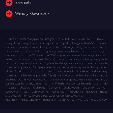
E-winieta
Winiety Słowniczek
Klauzula informacyjna w związku z RODO
administratorem Pani(a)
danych osobowych jest Feniqs.pl Prosta Spółka Akcyjna. Pani/Pana dane
osobowe przetwarzane będą w celu realizacji usług/ ofertowania na
podstawie art. 6 ust. 1 lit. b ogólnego rozporządzenia o ochronie danych
osobowych z dnia 27 kwietnia 2016 r. jako usprawiedliwionego interesu
administratora, odbiorcami Pani(a) danych osobowych będą wyłącznie
podmioty uprawnione do uzyskania danych osobowych na podstawie
przepisów prawa, Pani(a) dane osobowe przechowywane będą przez
okres 5 lat lub dłuższy w oparciu o uzasadniony interes realizowany
przez administratora, posiada Pan(i) prawo do żądania od administratora
dostępu do danych osobowych, prawo do ich sprostowania usunięcia lub
ograniczenia przetwarzania, ma Pan(i) prawo wniesienia skargi do
Prezesa Urzędu Ochrony Danych Osobowych, podanie danych
osobowych jest dobrowolne, jednakże niepodanie danych może
skutkować niemożliwością realizacji usług /ofertowania.
JESTEŚMY NIEZALEŻNYM REJESTRATOREM OPŁAT AUTOSTRADOWYCH