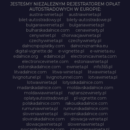
JESTEŚMY NIEZALEŻNYM REJESTRATOREM OPŁAT
AUTOSTRADOWYCH W EUROPIE:
austria-winieta.pl
austriawinieta.pl
bilet-autostradowy.pl
bilety-autostradowe.pl
bulgariawienieta.pl
bulgariawinieta.pl
bulharskadalnice.com
cenawiniety.pl
cenywiniet.pl
chorwacjawinieta.pl
czechywinieta.pl
czechywiniety.pl
dalnicnipoplatky.com
dalnicniznamka.eu
digital-vignette.de
e-vignette.pl
e-winieta.eu
edalnice.org
edalnice.pl
electronicavinieta.com
electroniceviniete.com
estoniawinieta.pl
estonskadalnice.com
ewinieta.pl
info365.pl
litvadalnice.com
litwa-winieta.pl
litwawinieta.pl
livignotunel.pl
livignotunnel.com
lotvawinieta.pl
lotwawinieta.pl
lotysskadalnice.com
madarskadalnice.com
moldavskadalnice.com
moldawiawinieta.pl
najtanszewiniety.pl
oplatyautostradowe.pl
pl-vignette.com
polskadalnice.com
rakouskadalnice.com
rumuniawinieta.pl
rumunskadalnice.com
sloveniawinieta.pl
slovenskadalnice.com
slovinskadalnice.com
slowacja-winieta.pl
slowacjawinieta.pl
sloweniawinieta.pl
svycarskadalnice.com
szwajcariawinieta.pl