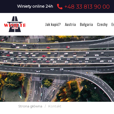
+48 33 813 90 00
Winiety online 24h
Jak kupić?
Austria
Bułgaria
Czechy
E
Strona główna
/
Kontakt