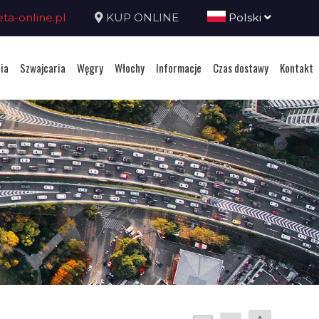
a-online.pl
KUP ONLINE
Polski
ia
Szwajcaria
Węgry
Włochy
Informacje
Czas dostawy
Kontakt