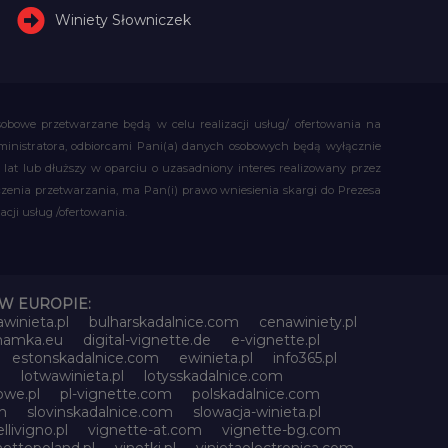
Winiety Słowniczek
obowe przetwarzane będą w celu realizacji usług/ ofertowania na
administratora, odbiorcami Pani(a) danych osobowych będą wyłącznie
t lub dłuższy w oparciu o uzasadniony interes realizowany przez
czenia przetwarzania, ma Pan(i) prawo wniesienia skargi do Prezesa
ji usług /ofertowania.
W EUROPIE:
awinieta.pl
bulharskadalnice.com
cenawiniety.pl
znamka.eu
digital-vignette.de
e-vignette.pl
estonskadalnice.com
ewinieta.pl
info365.pl
l
lotwawinieta.pl
lotysskadalnice.com
owe.pl
pl-vignette.com
polskadalnice.com
m
slovinskadalnice.com
slowacja-winieta.pl
llivigno.pl
vignette-at.com
vignette-bg.com