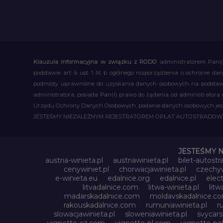
Klauzula informacyjna w związku z RODO
administratorem Pani(
podstawie art. 6 ust. 1 lit. b ogólnego rozporządzenia o ochronie
podmioty uprawnione do uzyskania danych osobowych na podstawie
administratora, posiada Pan(i) prawo do żądania od administratora
Urzędu Ochrony Danych Osobowych, podanie danych osobowych jest d
JESTEŚMY NIEZALEŻNYM REJESTRATOREM OPŁAT AUTOSTRADO
JESTEŚMY 
austria-winieta.pl
austriawinieta.pl
bilet-autostr
cenywiniet.pl
chorwacjawinieta.pl
czechyw
e-winieta.eu
edalnice.org
edalnice.pl
elec
litvadalnice.com
litwa-winieta.pl
litw
madarskadalnice.com
moldavskadalnice.c
rakouskadalnice.com
rumuniawinieta.pl
r
slowacjawinieta.pl
sloweniawinieta.pl
svycar