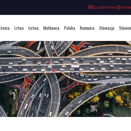
customer@winiet
stonia
Litwa
Łotwa
Mołdawia
Polska
Rumunia
Słowacja
Słowen