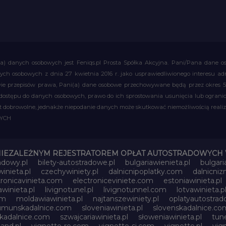
a) danych osobowych jest Feniqs.pl Prosta Spółka Akcyjna. Pani/Pana dane os
 danych osobowych z dnia 27 kwietnia 2016 r. jako usprawiedliwionego interesu 
 przepisów prawa, Pani(a) dane osobowe przechowywane będą przez okres 5 la
 dostępu do danych osobowych, prawo do ich sprostowania usunięcia lub ograni
obrowolne, jednakże niepodanie danych może skutkować niemożliwością realizac
WYCH
NIEZALEŻNYM REJESTRATOREM OPŁAT AUTOSTRADOWYCH 
adowy.pl
bilety-autostradowe.pl
bulgariawienieta.pl
bulgari
inieta.pl
czechywiniety.pl
dalnicnipoplatky.com
dalnicni
tronicavinieta.com
electroniceviniete.com
estoniawinieta.pl
awinieta.pl
livignotunel.pl
livignotunnel.com
lotvawinieta.p
om
moldawiawinieta.pl
najtanszewiniety.pl
oplatyautostrad
umunskadalnice.com
sloveniawinieta.pl
slovenskadalnice.co
skadalnice.com
szwajcariawinieta.pl
słoweniawinieta.pl
tune