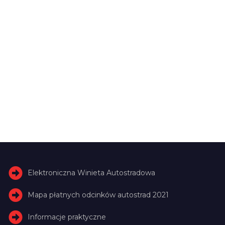
Elektroniczna Winieta Autostradowa
Mapa płatnych odcinków autostrad 2021
Informacje praktyczne