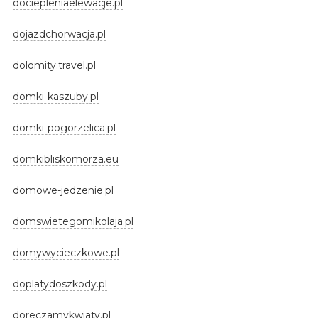
dociepleniaelewacje.pl
dojazdchorwacja.pl
dolomity.travel.pl
domki-kaszuby.pl
domki-pogorzelica.pl
domkibliskomorza.eu
domowe-jedzenie.pl
domswietegomikolaja.pl
domywycieczkowe.pl
doplatydoszkody.pl
doreczamykwiaty.pl