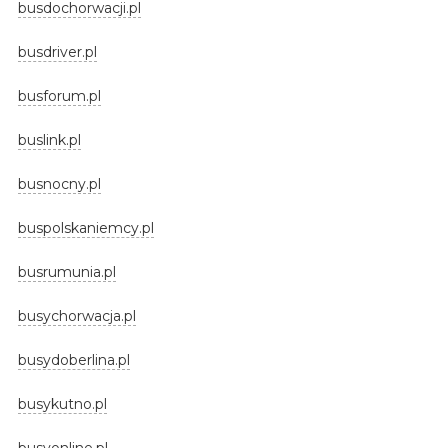
busdochorwacji.pl
busdriver.pl
busforum.pl
buslink.pl
busnocny.pl
buspolskaniemcy.pl
busrumunia.pl
busychorwacja.pl
busydoberlina.pl
busykutno.pl
busyonline.pl