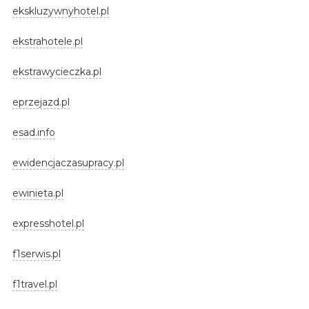
ekskluzywnyhotel.pl
ekstrahotele.pl
ekstrawycieczka.pl
eprzejazd.pl
esad.info
ewidencjaczasupracy.pl
ewinieta.pl
expresshotel.pl
f1serwis.pl
f1travel.pl