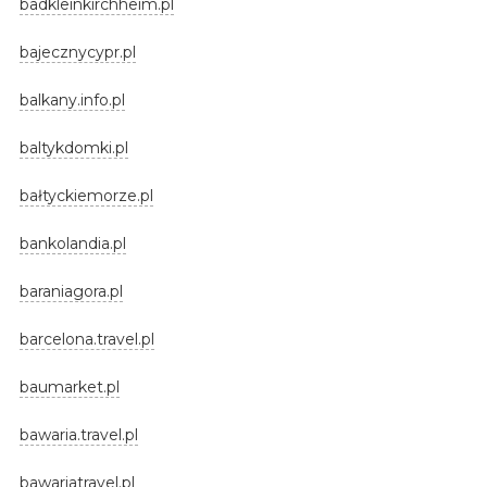
badkleinkirchheim.pl
bajecznycypr.pl
balkany.info.pl
baltykdomki.pl
bałtyckiemorze.pl
bankolandia.pl
baraniagora.pl
barcelona.travel.pl
baumarket.pl
bawaria.travel.pl
bawariatravel.pl