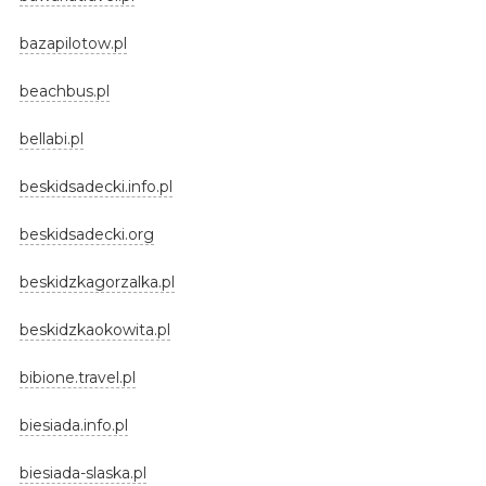
bazapilotow.pl
beachbus.pl
bellabi.pl
beskidsadecki.info.pl
beskidsadecki.org
beskidzkagorzalka.pl
beskidzkaokowita.pl
bibione.travel.pl
biesiada.info.pl
biesiada-slaska.pl