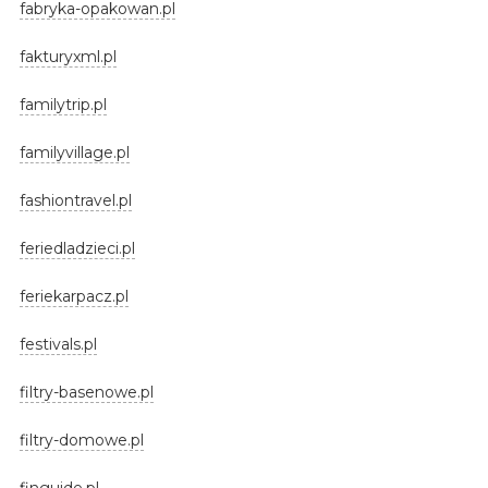
fabryka-opakowan.pl
fakturyxml.pl
familytrip.pl
familyvillage.pl
fashiontravel.pl
feriedladzieci.pl
feriekarpacz.pl
festivals.pl
filtry-basenowe.pl
filtry-domowe.pl
finguide.pl