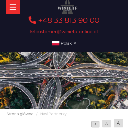
+48 33 813 90 00
customer@winieta-online.pl
Polski
Strona główna
/
Nasi Partnerzy
A
A
A