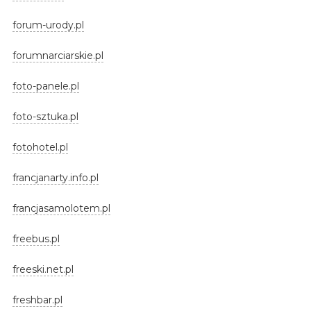
forum-urody.pl
forumnarciarskie.pl
foto-panele.pl
foto-sztuka.pl
fotohotel.pl
francjanarty.info.pl
francjasamolotem.pl
freebus.pl
freeski.net.pl
freshbar.pl