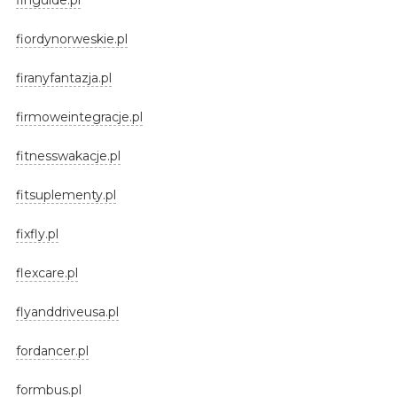
fiordynorweskie.pl
firanyfantazja.pl
firmoweintegracje.pl
fitnesswakacje.pl
fitsuplementy.pl
fixfly.pl
flexcare.pl
flyanddriveusa.pl
fordancer.pl
formbus.pl