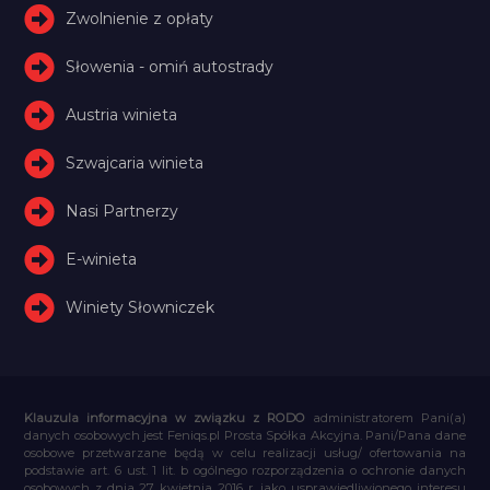
Zwolnienie z opłaty
Słowenia - omiń autostrady
Austria winieta
Szwajcaria winieta
Nasi Partnerzy
E-winieta
Winiety Słowniczek
Klauzula informacyjna w związku z RODO
administratorem Pani(a)
danych osobowych jest Feniqs.pl Prosta Spółka Akcyjna. Pani/Pana dane
osobowe przetwarzane będą w celu realizacji usług/ ofertowania na
podstawie art. 6 ust. 1 lit. b ogólnego rozporządzenia o ochronie danych
osobowych z dnia 27 kwietnia 2016 r. jako usprawiedliwionego interesu