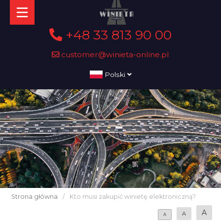
+48 33 813 90 00
customer@winieta-online.pl
Polski
Strona główna
/
Kto musi zakupić winietę elektroniczną?
A
A
A