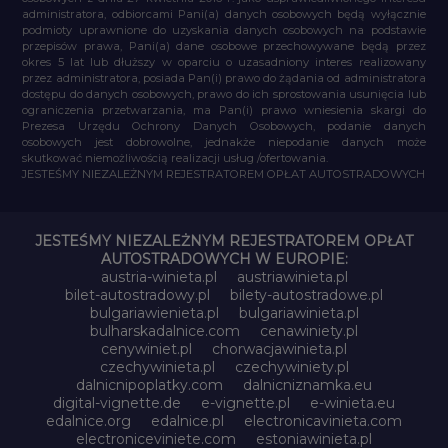
administratora, odbiorcami Pani(a) danych osobowych będą wyłącznie
podmioty uprawnione do uzyskania danych osobowych na podstawie
przepisów prawa, Pani(a) dane osobowe przechowywane będą przez
okres 5 lat lub dłuższy w oparciu o uzasadniony interes realizowany
przez administratora, posiada Pan(i) prawo do żądania od administratora
dostępu do danych osobowych, prawo do ich sprostowania usunięcia lub
ograniczenia przetwarzania, ma Pan(i) prawo wniesienia skargi do
Prezesa Urzędu Ochrony Danych Osobowych, podanie danych
osobowych jest dobrowolne, jednakże niepodanie danych może
skutkować niemożliwością realizacji usług /ofertowania.
JESTEŚMY NIEZALEŻNYM REJESTRATOREM OPŁAT AUTOSTRADOWYCH
JESTEŚMY NIEZALEŻNYM REJESTRATOREM OPŁAT
AUTOSTRADOWYCH W EUROPIE:
austria-winieta.pl
austriawinieta.pl
bilet-autostradowy.pl
bilety-autostradowe.pl
bulgariawienieta.pl
bulgariawinieta.pl
bulharskadalnice.com
cenawiniety.pl
cenywiniet.pl
chorwacjawinieta.pl
czechywinieta.pl
czechywiniety.pl
dalnicnipoplatky.com
dalnicniznamka.eu
digital-vignette.de
e-vignette.pl
e-winieta.eu
edalnice.org
edalnice.pl
electronicavinieta.com
electroniceviniete.com
estoniawinieta.pl