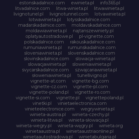
estonskadalnice.com
ewinieta.pl
info365.pl
litvadalnice.com
litwa-winieta.pl
litwawinieta.pl
livignotunel.pl
livignotunnel.com
lotvawinieta.pl
lotwawinieta.pl
lotysskadalnice.com
madarskadalnice.com
moldavskadalnice.com
moldawiawinieta.pl
najtanszewiniety.pl
oplatyautostradowe.pl
pl-vignette.com
polskadalnice.com
rakouskadalnice.com
rumuniawinieta.pl
rumunskadalnice.com
sloveniawinieta.pl
slovenskadalnice.com
slovinskadalnice.com
slowacja-winieta.pl
slowacjawinieta.pl
sloweniawinieta.pl
svycarskadalnice.com
szwajcariawinieta.pl
słoweniawinieta.pl
tunellivigno.pl
vignette-at.com
vignette-bg.com
vignette-cz.com
vignette-pl.com
vignette-poland.pl
vignette-ro.com
vignette-si.com
vignette.pl
vignettepoland.pl
vinetki.pl
vinietaelectronica.com
vinieteelectronice.com
wegrywinieta.pl
winieta-austria.pl
winieta-czechy.pl
winieta-litwa.pl
winieta-słowacja.pl
winieta-wegry.pl
winieta-węgry.pl
winieta.org
winietaaustria.pl
winietaaustriaonline.pl
winietaautostradowa.pl
winietabulgaria.pl