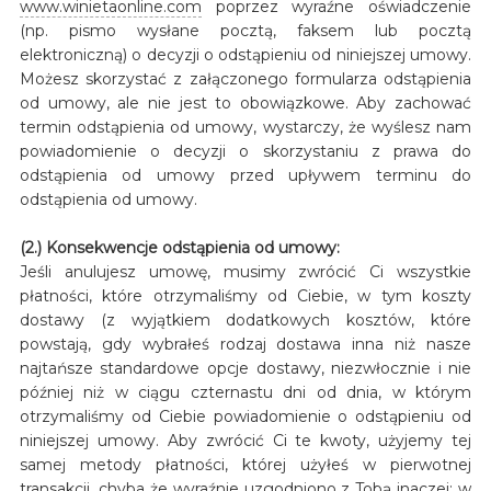
www.winietaonline.com
poprzez wyraźne oświadczenie
(np. pismo wysłane pocztą, faksem lub pocztą
elektroniczną) o decyzji o odstąpieniu od niniejszej umowy.
Możesz skorzystać z załączonego formularza odstąpienia
od umowy, ale nie jest to obowiązkowe. Aby zachować
termin odstąpienia od umowy, wystarczy, że wyślesz nam
powiadomienie o decyzji o skorzystaniu z prawa do
odstąpienia od umowy przed upływem terminu do
odstąpienia od umowy.
(2.) Konsekwencje odstąpienia od umowy:
Jeśli anulujesz umowę, musimy zwrócić Ci wszystkie
płatności, które otrzymaliśmy od Ciebie, w tym koszty
dostawy (z wyjątkiem dodatkowych kosztów, które
powstają, gdy wybrałeś rodzaj dostawa inna niż nasze
najtańsze standardowe opcje dostawy, niezwłocznie i nie
później niż w ciągu czternastu dni od dnia, w którym
otrzymaliśmy od Ciebie powiadomienie o odstąpieniu od
niniejszej umowy. Aby zwrócić Ci te kwoty, użyjemy tej
samej metody płatności, której użyłeś w pierwotnej
transakcji, chyba że wyraźnie uzgodniono z Tobą inaczej; w