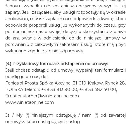
żadnym wypadku nie zostaniesz obciążony w wyniku tej
zapłaty. Jeśli zażądałeś, aby usługi rozpoczęły się w okresie
anulowania, musisz zapłacić nam odpowiednią kwotę, która
odpowiada proporcji usług już wykonanych do czasu, gdy
poinformujesz nas o swojej decyzji o skorzystaniu z prawa
do anulowania w odniesieniu do do niniejszej umowy w
porównaniu z całkowitym zakresem usług, które mają być
wykonane zgodnie z niniejszą umową.
(3.) Przykładowy formularz odstąpienia od umowy:
Jeśli chcesz odstąpić od umowy, wypełnij ten formularz i
odeślij go do nas, do:
Feniqs.pl Prosta Spółka Akcyjna, 31-010 Kraków, Rynek 28,
POLSKA Telefon: +48 33 813 90 00, +48 33 482 40 00,
Email:customer@winietaonline.com
www.winietaonline.com
Ja / My (*) niniejszym odstępuję / nam (*) od zawartej
umowy zakupu następujących usług