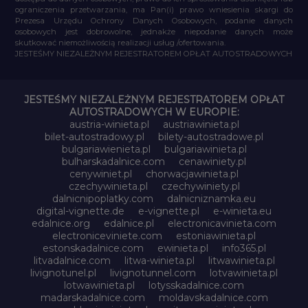
ograniczenia przetwarzania, ma Pan(i) prawo wniesienia skargi do
Prezesa Urzędu Ochrony Danych Osobowych, podanie danych
osobowych jest dobrowolne, jednakże niepodanie danych może
skutkować niemożliwością realizacji usług /ofertowania.
JESTEŚMY NIEZALEŻNYM REJESTRATOREM OPŁAT AUTOSTRADOWYCH
JESTEŚMY NIEZALEŻNYM REJESTRATOREM OPŁAT
AUTOSTRADOWYCH W EUROPIE:
austria-winieta.pl
austriawinieta.pl
bilet-autostradowy.pl
bilety-autostradowe.pl
bulgariawienieta.pl
bulgariawinieta.pl
bulharskadalnice.com
cenawiniety.pl
cenywiniet.pl
chorwacjawinieta.pl
czechywinieta.pl
czechywiniety.pl
dalnicnipoplatky.com
dalnicniznamka.eu
digital-vignette.de
e-vignette.pl
e-winieta.eu
edalnice.org
edalnice.pl
electronicavinieta.com
electroniceviniete.com
estoniawinieta.pl
estonskadalnice.com
ewinieta.pl
info365.pl
litvadalnice.com
litwa-winieta.pl
litwawinieta.pl
livignotunel.pl
livignotunnel.com
lotvawinieta.pl
lotwawinieta.pl
lotysskadalnice.com
madarskadalnice.com
moldavskadalnice.com