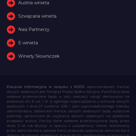
Austria winieta
Szwajcaria winieta
Nasi Partnerzy
E-winieta
Winiety Słowniczek
Klauzula informacyjna w związku z RODO
administratorem Pani(a)
danych osobowych jest Feniqs.pl Prosta Spółka Akcyjna. Pani/Pana dane
osobowe przetwarzane będą w celu realizacji usług/ ofertowania na
podstawie art. 6 ust. 1 lit. b ogólnego rozporządzenia o ochronie danych
osobowych z dnia 27 kwietnia 2016 r. jako usprawiedliwionego interesu
administratora, odbiorcami Pani(a) danych osobowych będą wyłącznie
podmioty uprawnione do uzyskania danych osobowych na podstawie
przepisów prawa, Pani(a) dane osobowe przechowywane będą przez
okres 5 lat lub dłuższy w oparciu o uzasadniony interes realizowany
przez administratora, posiada Pan(i) prawo do żądania od administratora
dostępu do danych osobowych, prawo do ich sprostowania usunięcia lub