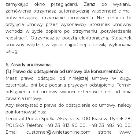
zamykając okno przeglądarki. Zaraz po wysłaniu
zamówienia otrzymasz automatyczną wiadomość e-mail
potwierdzającą otrzymanie zamówienia. Nie oznacza to
przyjęcia umowy przez wykonawcę. Stosunek umowny
wchodzi w życie dopiero po otrzymaniu „potwierdzenia
rejestracji”. Otrzymasz je pocztą elektroniczną. Stosunek
umowny wejdzie w życie najpóźniej z chwilą wykonania
usługi.
6. Zasady anulowania
(1.) Prawo do odstąpienia od umowy dla konsumentów:
Masz prawo odstąpić od niniejszej umowy w ciągu
czternastu dni bez podania przyczyn odstąpienia. Termin
odstąpienia od umowy wynosi czternaście dni od dnia
zawarcia umowy.
Aby skorzystać z prawa do odstąpienia od umowy, należy
poinformować nas:
Feniqs.pl Prosta Spółka Akcyjna, 31-010 Kraków, Rynek 28,
POLSKA Telefon: +48 33 813 90 00, +48 33 482 40 00,
Email: customer@winietaonline.com strona www: