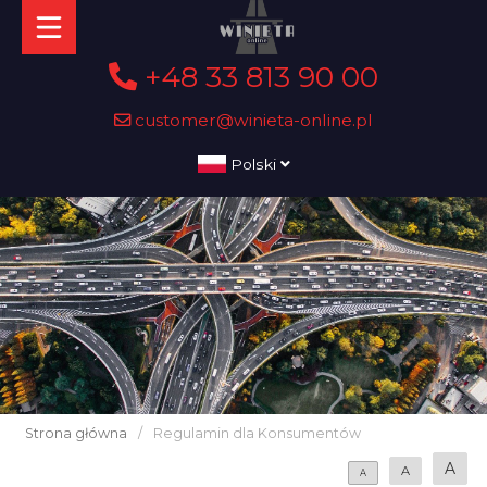
+48 33 813 90 00
customer@winieta-online.pl
Polski
Strona główna
/
Regulamin dla Konsumentów
A
A
A