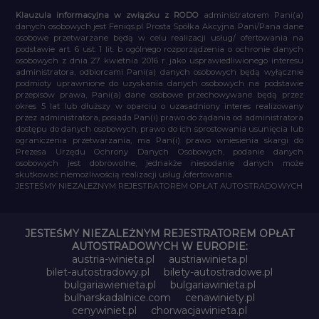
Klauzula informacyjna w związku z RODO
administratorem Pani(a)
danych osobowych jest Feniqs.pl Prosta Spółka Akcyjna. Pani/Pana dane
osobowe przetwarzane będą w celu realizacji usług/ ofertowania na
podstawie art. 6 ust. 1 lit. b ogólnego rozporządzenia o ochronie danych
osobowych z dnia 27 kwietnia 2016 r. jako usprawiedliwionego interesu
administratora, odbiorcami Pani(a) danych osobowych będą wyłącznie
podmioty uprawnione do uzyskania danych osobowych na podstawie
przepisów prawa, Pani(a) dane osobowe przechowywane będą przez
okres 5 lat lub dłuższy w oparciu o uzasadniony interes realizowany
przez administratora, posiada Pan(i) prawo do żądania od administratora
dostępu do danych osobowych, prawo do ich sprostowania usunięcia lub
ograniczenia przetwarzania, ma Pan(i) prawo wniesienia skargi do
Prezesa Urzędu Ochrony Danych Osobowych, podanie danych
osobowych jest dobrowolne, jednakże niepodanie danych może
skutkować niemożliwością realizacji usług /ofertowania.
JESTEŚMY NIEZALEŻNYM REJESTRATOREM OPŁAT AUTOSTRADOWYCH
JESTEŚMY NIEZALEŻNYM REJESTRATOREM OPŁAT
AUTOSTRADOWYCH W EUROPIE:
austria-winieta.pl
austriawinieta.pl
bilet-autostradowy.pl
bilety-autostradowe.pl
bulgariawienieta.pl
bulgariawinieta.pl
bulharskadalnice.com
cenawiniety.pl
cenywiniet.pl
chorwacjawinieta.pl