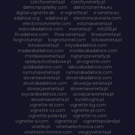
czechywinieta.pl
czechywiniety.pl
dalnicnipoplatky.com
dalnicniznamka.eu
digital-vignette.de
e-vignette.pl
e-winieta.eu
edalnice.org
edalnice.pl
electronicavinieta.com
electroniceviniete.com
estoniawinieta.pl
estonskadalnice.com
ewinieta.pl
info365.pl
litvadalnice.com
litwa-winieta.pl
litwawinieta.pl
livignotunel.pl
livignotunnel.com
lotvawinieta.pl
lotwawinieta.pl
lotysskadalnice.com
madarskadalnice.com
moldavskadalnice.com
moldawiawinieta.pl
najtanszewiniety.pl
oplatyautostradowe.pl
pl-vignette.com
polskadalnice.com
rakouskadalnice.com
rumuniawinieta.pl
rumunskadalnice.com
sloveniawinieta.pl
slovenskadalnice.com
slovinskadalnice.com
slowacja-winieta.pl
slowacjawinieta.pl
sloweniawinieta.pl
svycarskadalnice.com
szwajcariawinieta.pl
słoweniawinieta.pl
tunellivigno.pl
vignette-at.com
vignette-bg.com
vignette-cz.com
vignette-pl.com
vignette-poland.pl
vignette-ro.com
vignette-si.com
vignette.pl
vignettepoland.pl
vinetki.pl
vinietaelectronica.com
vinieteelectronice.com
wegrywinieta.pl