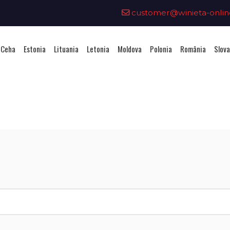
customer@winieta-onlin
 Ceha
Estonia
Lituania
Letonia
Moldova
Polonia
România
Slova
iziționarea unei vignete - Bulga