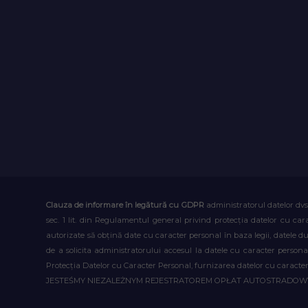
Clauza de informare în legătură cu GDPR
administratorul datelor dvs
sec. 1 lit. din Regulamentul general privind protecția datelor cu car
autorizate să obțină date cu caracter personal în baza legii, datele 
de a solicita administratorului accesul la datele cu caracter person
Protecția Datelor cu Caracter Personal, furnizarea datelor cu caracter 
JESTEŚMY NIEZALEŻNYM REJESTRATOREM OPŁAT AUTOSTRADO