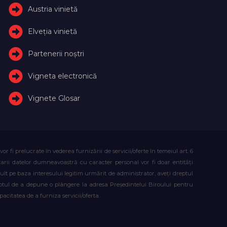
Austria vinietă
Elveţia vinietă
Partenerii noștri
Vigneta electronică
Vignete Glosar
fi prelucrate în vederea furnizării de servicii/oferte în temeiul art. 6
atarii datelor dumneavoastră cu caracter personal vor fi doar entități
lt pe baza interesului legitim urmărit de administrator, aveți dreptul
reptul de a depune o plângere la adresa Președintelui Biroului pentru
citatea de a furniza servicii/oferta.