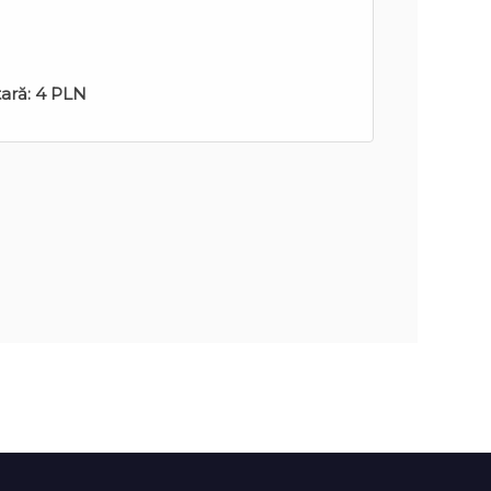
tară:
4 PLN