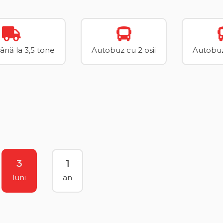
până la 3,5 tone
Autobuz cu 2 osii
Autobuz 
3
1
luni
an