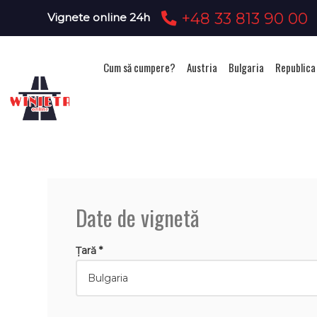
+48 33 813 90 00
Vignete online 24h
Cum să cumpere?
Austria
Bulgaria
Republica
Ach
Date de vignetă
Țară *