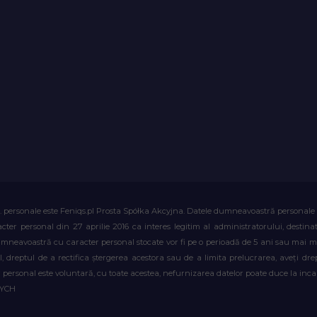
. personale este Feniqs.pl Prosta Spółka Akcyjna. Datele dumneavoastră personale vor 
acter personal din 27 aprilie 2016 ca interes legitim al administratorului, destin
dumneavoastră cu caracter personal stocate vor fi pe o perioadă de 5 ani sau mai mu
al, dreptul de a rectifica ștergerea acestora sau de a limita prelucrarea, aveți d
personal este voluntară, cu toate acestea, nefurnizarea datelor poate duce la incapa
WYCH