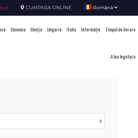
e.pl
CUMPARA ONLINE
Română
cia
Slovenia
Elveţia
Ungaria
Italia
Informație
Timpul de livrare
ria
A lua legatura