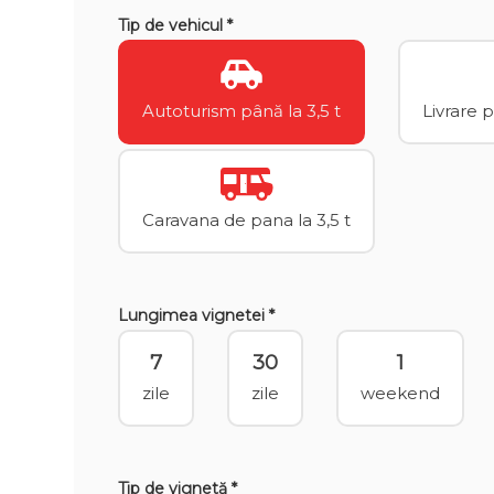
Tip de vehicul *
Autoturism până la 3,5 t
Livrare 
Caravana de pana la 3,5 t
Lungimea vignetei *
7
30
1
zile
zile
weekend
Tip de vignetă *