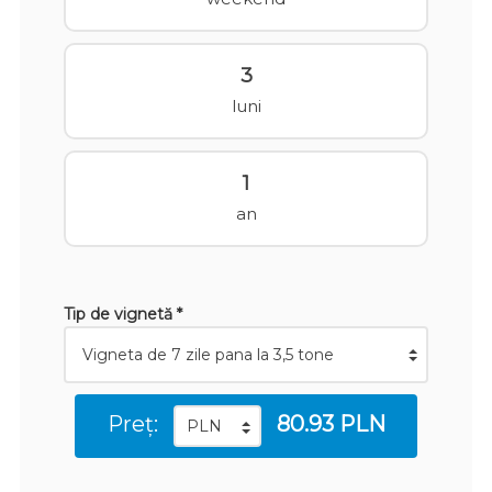
3
luni
1
an
Tip de vignetă *
Preț:
80.93 PLN