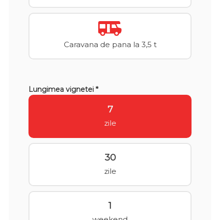
Caravana de pana la 3,5 t
Lungimea vignetei *
7
zile
30
zile
1
weekend