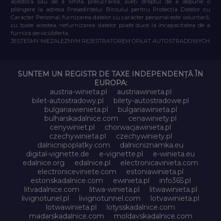
acestora sau de a limita prelucrarea, aveți dreptul de a depune o
plângere la adresa Președintelui Biroului pentru Protecția Datelor cu
Caracter Personal, furnizarea datelor cu caracter personal este voluntară,
cu toate acestea, nefurnizarea datelor poate duce la incapacitatea de a
furniza servicii/oferta.
JESTEŚMY NIEZALEŻNYM REJESTRATOREM OPŁAT AUTOSTRADOWYCH
SUNTEM UN REGISTR DE TAXE INDEPENDENȚĂ ÎN
EUROPA:
austria-winieta.pl
austriawinieta.pl
bilet-autostradowy.pl
bilety-autostradowe.pl
bulgariawienieta.pl
bulgariawinieta.pl
bulharskadalnice.com
cenawiniety.pl
cenywiniet.pl
chorwacjawinieta.pl
czechywinieta.pl
czechywiniety.pl
dalnicnipoplatky.com
dalnicniznamka.eu
digital-vignette.de
e-vignette.pl
e-winieta.eu
edalnice.org
edalnice.pl
electronicavinieta.com
electroniceviniete.com
estoniawinieta.pl
estonskadalnice.com
ewinieta.pl
info365.pl
litvadalnice.com
litwa-winieta.pl
litwawinieta.pl
livignotunel.pl
livignotunnel.com
lotvawinieta.pl
lotwawinieta.pl
lotysskadalnice.com
madarskadalnice.com
moldavskadalnice.com