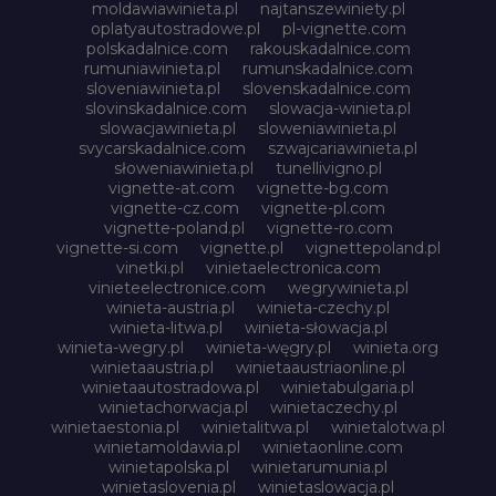
moldawiawinieta.pl
najtanszewiniety.pl
oplatyautostradowe.pl
pl-vignette.com
polskadalnice.com
rakouskadalnice.com
rumuniawinieta.pl
rumunskadalnice.com
sloveniawinieta.pl
slovenskadalnice.com
slovinskadalnice.com
slowacja-winieta.pl
slowacjawinieta.pl
sloweniawinieta.pl
svycarskadalnice.com
szwajcariawinieta.pl
słoweniawinieta.pl
tunellivigno.pl
vignette-at.com
vignette-bg.com
vignette-cz.com
vignette-pl.com
vignette-poland.pl
vignette-ro.com
vignette-si.com
vignette.pl
vignettepoland.pl
vinetki.pl
vinietaelectronica.com
vinieteelectronice.com
wegrywinieta.pl
winieta-austria.pl
winieta-czechy.pl
winieta-litwa.pl
winieta-słowacja.pl
winieta-wegry.pl
winieta-węgry.pl
winieta.org
winietaaustria.pl
winietaaustriaonline.pl
winietaautostradowa.pl
winietabulgaria.pl
winietachorwacja.pl
winietaczechy.pl
winietaestonia.pl
winietalitwa.pl
winietalotwa.pl
winietamoldawia.pl
winietaonline.com
winietapolska.pl
winietarumunia.pl
winietaslovenia.pl
winietaslowacja.pl