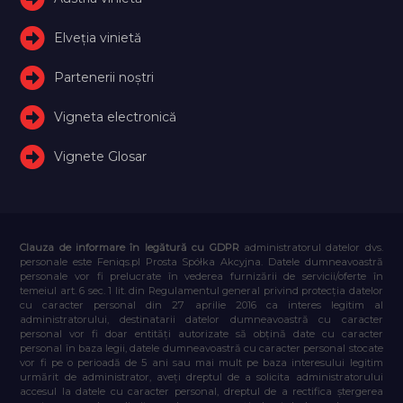
Elveţia vinietă
Partenerii noștri
Vigneta electronică
Vignete Glosar
Clauza de informare în legătură cu GDPR
administratorul datelor dvs.
personale este Feniqs.pl Prosta Spółka Akcyjna. Datele dumneavoastră
personale vor fi prelucrate în vederea furnizării de servicii/oferte în
temeiul art. 6 sec. 1 lit. din Regulamentul general privind protecția datelor
cu caracter personal din 27 aprilie 2016 ca interes legitim al
administratorului, destinatarii datelor dumneavoastră cu caracter
personal vor fi doar entități autorizate să obțină date cu caracter
personal în baza legii, datele dumneavoastră cu caracter personal stocate
vor fi pe o perioadă de 5 ani sau mai mult pe baza interesului legitim
urmărit de administrator, aveți dreptul de a solicita administratorului
accesul la datele cu caracter personal, dreptul de a rectifica ștergerea