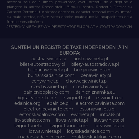
acestora sau de a limita prelucrarea, aveți dreptul de a depune o
plângere la adresa Președintelui Biroului pentru Protecția Datelor cu
Caracter Personal, furnizarea datelor cu caracter personal este voluntară,
cu toate acestea, nefurnizarea datelor poate duce la incapacitatea de a
furniza servicii/oferta.
JESTEŚMY NIEZALEŻNYM REJESTRATOREM OPŁAT AUTOSTRADOWYCH
SUNTEM UN REGISTR DE TAXE INDEPENDENȚĂ ÎN
EUROPA:
austria-winieta.pl
austriawinieta.pl
bilet-autostradowy.pl
bilety-autostradowe.pl
bulgariawienieta.pl
bulgariawinieta.pl
bulharskadalnice.com
cenawiniety.pl
cenywiniet.pl
chorwacjawinieta.pl
czechywinieta.pl
czechywiniety.pl
dalnicnipoplatky.com
dalnicniznamka.eu
digital-vignette.de
e-vignette.pl
e-winieta.eu
edalnice.org
edalnice.pl
electronicavinieta.com
electroniceviniete.com
estoniawinieta.pl
estonskadalnice.com
ewinieta.pl
info365.pl
litvadalnice.com
litwa-winieta.pl
litwawinieta.pl
livignotunel.pl
livignotunnel.com
lotvawinieta.pl
lotwawinieta.pl
lotysskadalnice.com
madarskadalnice.com
moldavskadalnice.com