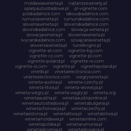
moldawiawinieta.pl
najtanszewiniety.pl
oplatyautostradowe.pl
pl-vignette.com
polskadalnice.com
rakouskadalnice.com
rumuniawinieta.pl
rumunskadalnice.com
sloveniawinieta.pl
slovenskadalnice.com
slovinskadalnice.com
slowacja-winieta.pl
slowacjawinieta.pl
sloweniawinieta.pl
svycarskadalnice.com
szwajcariawinieta.pl
słoweniawinieta.pl
tunellivigno.pl
vignette-at.com
vignette-bg.com
vignette-cz.com
vignette-pl.com
vignette-poland.pl
vignette-ro.com
vignette-si.com
vignette.pl
vignettepoland.pl
vinetki.pl
vinietaelectronica.com
vinieteelectronice.com
wegrywinieta.pl
winieta-austria.pl
winieta-czechy.pl
winieta-litwa.pl
winieta-słowacja.pl
winieta-wegry.pl
winieta-węgry.pl
winieta.org
winietaaustria.pl
winietaaustriaonline.pl
winietaautostradowa.pl
winietabulgaria.pl
winietachorwacja.pl
winietaczechy.pl
winietaestonia.pl
winietalitwa.pl
winietalotwa.pl
winietamoldawia.pl
winietaonline.com
winietapolska.pl
winietarumunia.pl
winietaslovenia.pl
winietaslowacja.pl