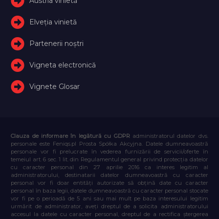
Austria vinietă
Elveţia vinietă
Partenerii noștri
Vigneta electronică
Vignete Glosar
Clauza de informare în legătură cu GDPR
administratorul datelor dvs.
personale este Feniqs.pl Prosta Spółka Akcyjna. Datele dumneavoastră
personale vor fi prelucrate în vederea furnizării de servicii/oferte în
temeiul art. 6 sec. 1 lit. din Regulamentul general privind protecția datelor
cu caracter personal din 27 aprilie 2016 ca interes legitim al
administratorului, destinatarii datelor dumneavoastră cu caracter
personal vor fi doar entități autorizate să obțină date cu caracter
personal în baza legii, datele dumneavoastră cu caracter personal stocate
vor fi pe o perioadă de 5 ani sau mai mult pe baza interesului legitim
urmărit de administrator, aveți dreptul de a solicita administratorului
accesul la datele cu caracter personal, dreptul de a rectifica ștergerea