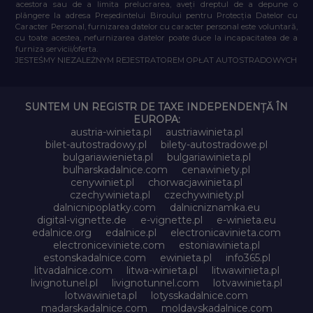
acestora sau de a limita prelucrarea, aveți dreptul de a depune o
plângere la adresa Președintelui Biroului pentru Protecția Datelor cu
Caracter Personal, furnizarea datelor cu caracter personal este voluntară,
cu toate acestea, nefurnizarea datelor poate duce la incapacitatea de a
furniza servicii/oferta.
JESTEŚMY NIEZALEŻNYM REJESTRATOREM OPŁAT AUTOSTRADOWYCH
SUNTEM UN REGISTR DE TAXE INDEPENDENȚĂ ÎN
EUROPA:
austria-winieta.pl
austriawinieta.pl
bilet-autostradowy.pl
bilety-autostradowe.pl
bulgariawienieta.pl
bulgariawinieta.pl
bulharskadalnice.com
cenawiniety.pl
cenywiniet.pl
chorwacjawinieta.pl
czechywinieta.pl
czechywiniety.pl
dalnicnipoplatky.com
dalnicniznamka.eu
digital-vignette.de
e-vignette.pl
e-winieta.eu
edalnice.org
edalnice.pl
electronicavinieta.com
electroniceviniete.com
estoniawinieta.pl
estonskadalnice.com
ewinieta.pl
info365.pl
litvadalnice.com
litwa-winieta.pl
litwawinieta.pl
livignotunel.pl
livignotunnel.com
lotvawinieta.pl
lotwawinieta.pl
lotysskadalnice.com
madarskadalnice.com
moldavskadalnice.com