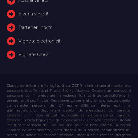
Austria vinietă
Elveţia vinietă
Partenerii noștri
Vigneta electronică
Vignete Glosar
Clauza de informare în legătură cu GDPR
administratorul datelor dvs.
personale este Feniqs.pl Prosta Spółka Akcyjna. Datele dumneavoastră
personale vor fi prelucrate în vederea furnizării de servicii/oferte în
temeiul art. 6 sec. 1 lit. din Regulamentul general privind protecția datelor
cu caracter personal din 27 aprilie 2016 ca interes legitim al
administratorului, destinatarii datelor dumneavoastră cu caracter
personal vor fi doar entități autorizate să obțină date cu caracter
personal în baza legii, datele dumneavoastră cu caracter personal stocate
vor fi pe o perioadă de 5 ani sau mai mult pe baza interesului legitim
urmărit de administrator, aveți dreptul de a solicita administratorului
accesul la datele cu caracter personal, dreptul de a rectifica ștergerea