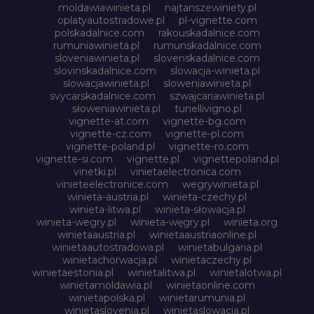
moldawiawinieta.pl
najtanszewiniety.pl
oplatyautostradowe.pl
pl-vignette.com
polskadalnice.com
rakouskadalnice.com
rumuniawinieta.pl
rumunskadalnice.com
sloveniawinieta.pl
slovenskadalnice.com
slovinskadalnice.com
slowacja-winieta.pl
slowacjawinieta.pl
sloweniawinieta.pl
svycarskadalnice.com
szwajcariawinieta.pl
słoweniawinieta.pl
tunellivigno.pl
vignette-at.com
vignette-bg.com
vignette-cz.com
vignette-pl.com
vignette-poland.pl
vignette-ro.com
vignette-si.com
vignette.pl
vignettepoland.pl
vinetki.pl
vinietaelectronica.com
vinieteelectronice.com
wegrywinieta.pl
winieta-austria.pl
winieta-czechy.pl
winieta-litwa.pl
winieta-słowacja.pl
winieta-wegry.pl
winieta-węgry.pl
winieta.org
winietaaustria.pl
winietaaustriaonline.pl
winietaautostradowa.pl
winietabulgaria.pl
winietachorwacja.pl
winietaczechy.pl
winietaestonia.pl
winietalitwa.pl
winietalotwa.pl
winietamoldawia.pl
winietaonline.com
winietapolska.pl
winietarumunia.pl
winietaslovenia.pl
winietaslowacja.pl