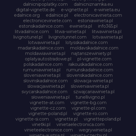
dalnicnipoplatky.com
dalnicniznamka.eu
digital-vignette.de
e-vignette.pl
e-winieta.eu
edalnice.org
edalnice.pl
electronicavinieta.com
electroniceviniete.com
estoniawinieta.pl
estonskadalnice.com
ewinieta.pl
info365.pl
litvadalnice.com
litwa-winieta.pl
litwawinieta.pl
livignotunel.pl
livignotunnel.com
lotvawinieta.pl
lotwawinieta.pl
lotysskadalnice.com
madarskadalnice.com
moldavskadalnice.com
moldawiawinieta.pl
najtanszewiniety.pl
oplatyautostradowe.pl
pl-vignette.com
polskadalnice.com
rakouskadalnice.com
rumuniawinieta.pl
rumunskadalnice.com
sloveniawinieta.pl
slovenskadalnice.com
slovinskadalnice.com
slowacja-winieta.pl
slowacjawinieta.pl
sloweniawinieta.pl
svycarskadalnice.com
szwajcariawinieta.pl
słoweniawinieta.pl
tunellivigno.pl
vignette-at.com
vignette-bg.com
vignette-cz.com
vignette-pl.com
vignette-poland.pl
vignette-ro.com
vignette-si.com
vignette.pl
vignettepoland.pl
vinetki.pl
vinietaelectronica.com
vinieteelectronice.com
wegrywinieta.pl
winieta-austria.pl
winieta-czechy.pl