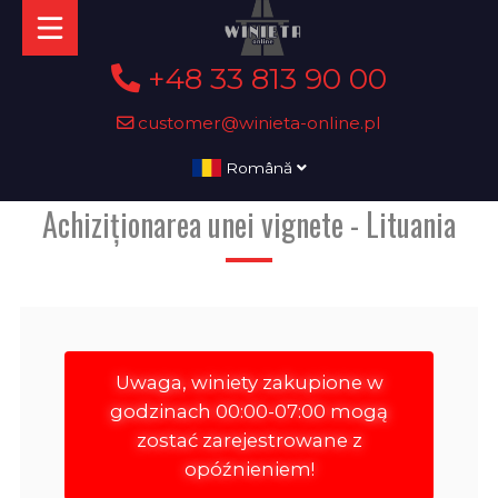
+48 33 813 90 00
customer@winieta-online.pl
Română
Achiziționarea unei vignete - Lituania
Uwaga, winiety zakupione w
godzinach 00:00-07:00 mogą
zostać zarejestrowane z
opóźnieniem!