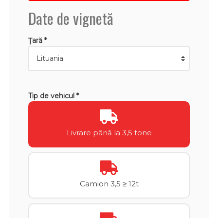
Date de vignetă
Țară *
Tip de vehicul *
Livrare până la 3,5 tone
Camion 3,5 ≥ 12t