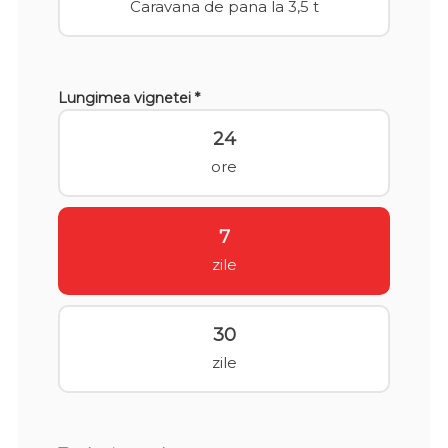
Caravana de pana la 3,5 t
Lungimea vignetei *
24
ore
7
zile
30
zile