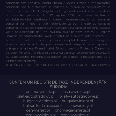
personale este Feniqs.pl Prosta Spółka Akcyjna. Datele dumneavoastră
personale vor fi prelucrate în vederea furnizării de servicii/oferte în
temeiul art. 6 sec. 1 lit. din Regulamentul general privind protecția datelor
cu caracter personal din 27 aprilie 2016 ca interes legitim al
administratorului, destinatarii datelor dumneavoastră cu caracter
personal vor fi doar entități autorizate să obțină date cu caracter
personal în baza legii, datele dumneavoastră cu caracter personal stocate
vor fi pe o perioadă de 5 ani sau mai mult pe baza interesului legitim
urmărit de administrator, aveți dreptul de a solicita administratorului
accesul la datele cu caracter personal, dreptul de a rectifica ștergerea
acestora sau de a limita prelucrarea, aveți dreptul de a depune o
plângere la adresa Președintelui Biroului pentru Protecția Datelor cu
Caracter Personal, furnizarea datelor cu caracter personal este voluntară,
cu toate acestea, nefurnizarea datelor poate duce la incapacitatea de a
furniza servicii/oferta.
JESTEŚMY NIEZALEŻNYM REJESTRATOREM OPŁAT AUTOSTRADOWYCH
SUNTEM UN REGISTR DE TAXE INDEPENDENȚĂ ÎN
EUROPA:
austria-winieta.pl
austriawinieta.pl
bilet-autostradowy.pl
bilety-autostradowe.pl
bulgariawienieta.pl
bulgariawinieta.pl
bulharskadalnice.com
cenawiniety.pl
cenywiniet.pl
chorwacjawinieta.pl
czechywinieta.pl
czechywiniety.pl