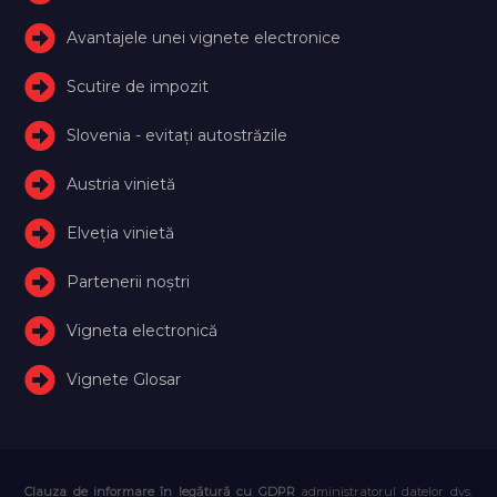
Avantajele unei vignete electronice
Scutire de impozit
Slovenia - evitați autostrăzile
Austria vinietă
Elveţia vinietă
Partenerii noștri
Vigneta electronică
Vignete Glosar
Clauza de informare în legătură cu GDPR
administratorul datelor dvs.