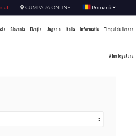
e.pl
CUMPARA ONLINE
Română
cia
Slovenia
Elveţia
Ungaria
Italia
Informație
Timpul de livrare
nia
A lua legatura