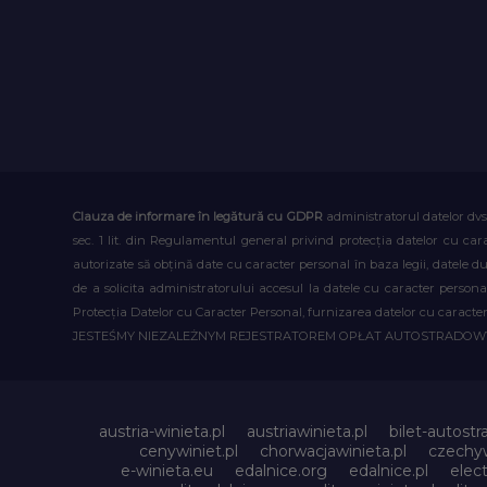
Clauza de informare în legătură cu GDPR
administratorul datelor dvs
sec. 1 lit. din Regulamentul general privind protecția datelor cu car
autorizate să obțină date cu caracter personal în baza legii, datele 
de a solicita administratorului accesul la datele cu caracter person
Protecția Datelor cu Caracter Personal, furnizarea datelor cu caracter 
JESTEŚMY NIEZALEŻNYM REJESTRATOREM OPŁAT AUTOSTRADO
austria-winieta.pl
austriawinieta.pl
bilet-autostr
cenywiniet.pl
chorwacjawinieta.pl
czechyw
e-winieta.eu
edalnice.org
edalnice.pl
elec