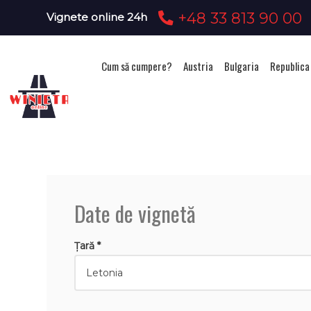
+48 33 813 90 00
Vignete online 24h
Cum să cumpere?
Austria
Bulgaria
Republica
Ac
Date de vignetă
Țară *