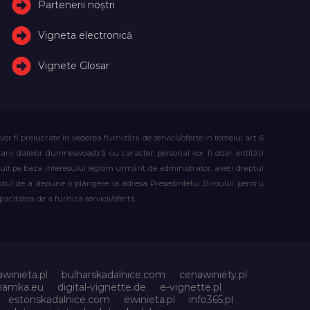
Partenerii noștri
Vigneta electronică
Vignete Glosar
fi prelucrate în vederea furnizării de servicii/oferte în temeiul art. 6
atarii datelor dumneavoastră cu caracter personal vor fi doar entități
lt pe baza interesului legitim urmărit de administrator, aveți dreptul
reptul de a depune o plângere la adresa Președintelui Biroului pentru
citatea de a furniza servicii/oferta.
awinieta.pl
bulharskadalnice.com
cenawiniety.pl
znamka.eu
digital-vignette.de
e-vignette.pl
estonskadalnice.com
ewinieta.pl
info365.pl