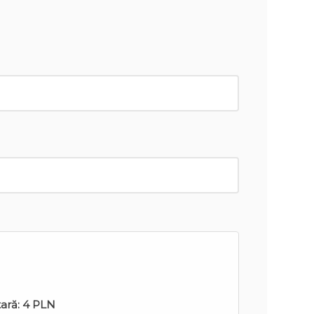
tară:
4 PLN