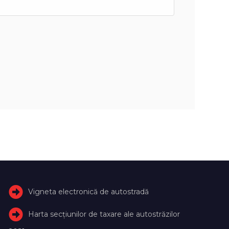
Vigneta electronică de autostradă
Harta secțiunilor de taxare ale autostrăzilor