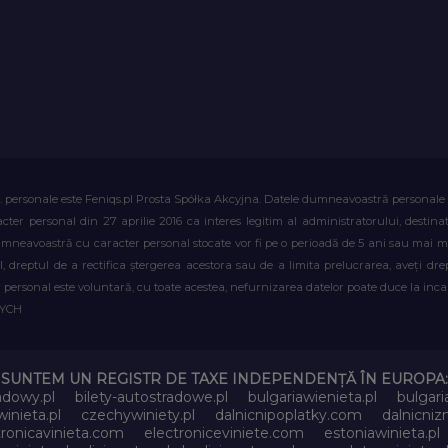
. personale este Feniqs.pl Prosta Spółka Akcyjna. Datele dumneavoastră personale vor 
acter personal din 27 aprilie 2016 ca interes legitim al administratorului, destin
dumneavoastră cu caracter personal stocate vor fi pe o perioadă de 5 ani sau mai mu
al, dreptul de a rectifica ștergerea acestora sau de a limita prelucrarea, aveți d
personal este voluntară, cu toate acestea, nefurnizarea datelor poate duce la incapa
WYCH
SUNTEM UN REGISTR DE TAXE INDEPENDENȚĂ ÎN EUROPA:
adowy.pl
bilety-autostradowe.pl
bulgariawienieta.pl
bulgari
inieta.pl
czechywiniety.pl
dalnicnipoplatky.com
dalnicni
tronicavinieta.com
electroniceviniete.com
estoniawinieta.pl