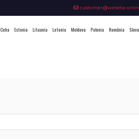
customer@winieta-onlin
 Ceha
Estonia
Lituania
Letonia
Moldova
Polonia
România
Slova
hiziționarea unei vignete - Leto