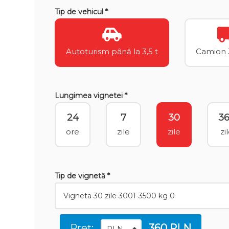
Tip de vehicul *
Autoturism până la 3,5 t
Camion 3
Lungimea vignetei *
24
7
30
3
ore
zile
zile
zi
Tip de vignetă *
Preț:
360 PLN