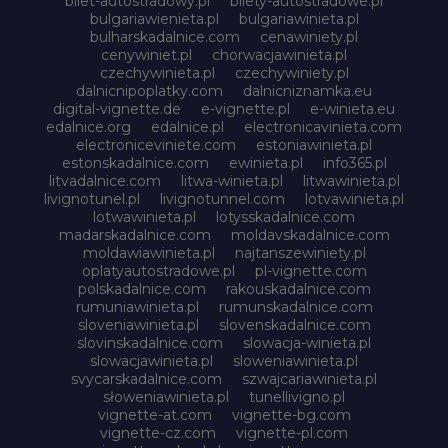
bilet-autostradowy.pl
bilety-autostradowe.pl
bulgariawienieta.pl
bulgariawinieta.pl
bulharskadalnice.com
cenawiniety.pl
cenywiniet.pl
chorwacjawinieta.pl
czechywinieta.pl
czechywiniety.pl
dalnicnipoplatky.com
dalnicniznamka.eu
digital-vignette.de
e-vignette.pl
e-winieta.eu
edalnice.org
edalnice.pl
electronicavinieta.com
electroniceviniete.com
estoniawinieta.pl
estonskadalnice.com
ewinieta.pl
info365.pl
litvadalnice.com
litwa-winieta.pl
litwawinieta.pl
livignotunel.pl
livignotunnel.com
lotvawinieta.pl
lotwawinieta.pl
lotysskadalnice.com
madarskadalnice.com
moldavskadalnice.com
moldawiawinieta.pl
najtanszewiniety.pl
oplatyautostradowe.pl
pl-vignette.com
polskadalnice.com
rakouskadalnice.com
rumuniawinieta.pl
rumunskadalnice.com
sloveniawinieta.pl
slovenskadalnice.com
slovinskadalnice.com
slowacja-winieta.pl
slowacjawinieta.pl
sloweniawinieta.pl
svycarskadalnice.com
szwajcariawinieta.pl
słoweniawinieta.pl
tunellivigno.pl
vignette-at.com
vignette-bg.com
vignette-cz.com
vignette-pl.com