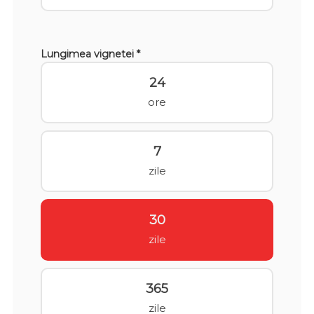
Lungimea vignetei *
24
ore
7
zile
30
zile
365
zile