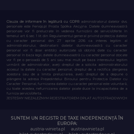
Clauza de informare în legătură cu GDPR
administratorul datelor dvs.
personale este Feniqs.pl Prosta Spółka Akcyjna. Datele dumneavoastră
personale vor fi prelucrate în vederea furnizării de servicii/oferte în
temeiul art. 6 sec. 1 lit. din Regulamentul general privind protecția datelor
cu caracter personal din 27 aprilie 2016 ca interes legitim al
administratorului, destinatarii datelor dumneavoastră cu caracter
personal vor fi doar entități autorizate să obțină date cu caracter
personal în baza legii, datele dumneavoastră cu caracter personal stocate
vor fi pe o perioadă de 5 ani sau mai mult pe baza interesului legitim
urmărit de administrator, aveți dreptul de a solicita administratorului
accesul la datele cu caracter personal, dreptul de a rectifica ștergerea
acestora sau de a limita prelucrarea, aveți dreptul de a depune o
plângere la adresa Președintelui Biroului pentru Protecția Datelor cu
Caracter Personal, furnizarea datelor cu caracter personal este voluntară,
cu toate acestea, nefurnizarea datelor poate duce la incapacitatea de a
furniza servicii/oferta.
JESTEŚMY NIEZALEŻNYM REJESTRATOREM OPŁAT AUTOSTRADOWYCH
SUNTEM UN REGISTR DE TAXE INDEPENDENȚĂ ÎN
EUROPA:
austria-winieta.pl
austriawinieta.pl