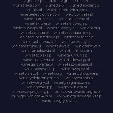
vignette-poland.pl
vignette-ro.com
vignette-si.com
vignette.pl
vignettepoland.pl
vinetki.pl
vinietaelectronica.com
vinieteelectronice.com
wegrywinieta.pl
winieta-austria.pl
winieta-czechy.pl
winieta-litwa.pl
winieta-słowacja.pl
winieta-wegry.pl
winieta-węgry.pl
winieta.org
winietaaustria.pl
winietaaustriaonline.pl
winietaautostradowa.pl
winietabulgaria.pl
winietachorwacja.pl
winietaczechy.pl
winietaestonia.pl
winietalitwa.pl
winietalotwa.pl
winietamoldawia.pl
winietaonline.com
winietapolska.pl
winietarumunia.pl
winietaslovenia.pl
winietaslowacja.pl
winietaslowenia.pl
winietaszwajcaria.pl
winietasłowenia.pl
winietawegry.pl
winietomat.pl
winiety.org
winietydrogowe.pl
winietyelektroniczne.pl
winietyestonia.pl
winietywegry.pl
winietyzagraniczne.pl
winietyzakup.pl
węgry-winieta.pl
xn--sowacja-njb.org.pl
xn--soweniawinieta-gnc.pl
xn--wgry-winieta-4vb.pl
xn--winieta-sowacja-7sc.pl
xn--winieta-wgry-dwb.pl