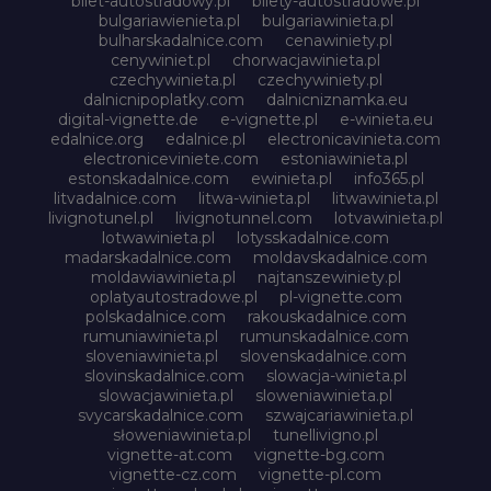
bilet-autostradowy.pl
bilety-autostradowe.pl
bulgariawienieta.pl
bulgariawinieta.pl
bulharskadalnice.com
cenawiniety.pl
cenywiniet.pl
chorwacjawinieta.pl
czechywinieta.pl
czechywiniety.pl
dalnicnipoplatky.com
dalnicniznamka.eu
digital-vignette.de
e-vignette.pl
e-winieta.eu
edalnice.org
edalnice.pl
electronicavinieta.com
electroniceviniete.com
estoniawinieta.pl
estonskadalnice.com
ewinieta.pl
info365.pl
litvadalnice.com
litwa-winieta.pl
litwawinieta.pl
livignotunel.pl
livignotunnel.com
lotvawinieta.pl
lotwawinieta.pl
lotysskadalnice.com
madarskadalnice.com
moldavskadalnice.com
moldawiawinieta.pl
najtanszewiniety.pl
oplatyautostradowe.pl
pl-vignette.com
polskadalnice.com
rakouskadalnice.com
rumuniawinieta.pl
rumunskadalnice.com
sloveniawinieta.pl
slovenskadalnice.com
slovinskadalnice.com
slowacja-winieta.pl
slowacjawinieta.pl
sloweniawinieta.pl
svycarskadalnice.com
szwajcariawinieta.pl
słoweniawinieta.pl
tunellivigno.pl
vignette-at.com
vignette-bg.com
vignette-cz.com
vignette-pl.com