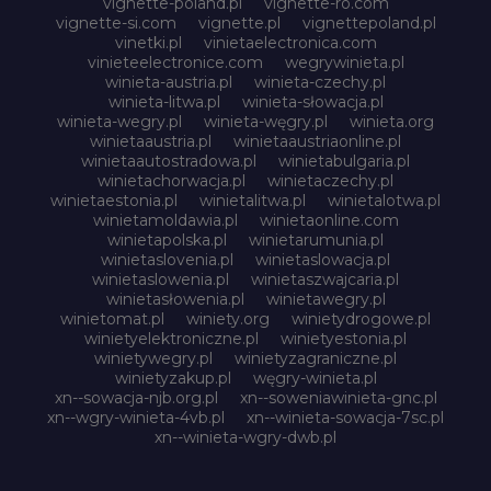
vignette-poland.pl
vignette-ro.com
vignette-si.com
vignette.pl
vignettepoland.pl
vinetki.pl
vinietaelectronica.com
vinieteelectronice.com
wegrywinieta.pl
winieta-austria.pl
winieta-czechy.pl
winieta-litwa.pl
winieta-słowacja.pl
winieta-wegry.pl
winieta-węgry.pl
winieta.org
winietaaustria.pl
winietaaustriaonline.pl
winietaautostradowa.pl
winietabulgaria.pl
winietachorwacja.pl
winietaczechy.pl
winietaestonia.pl
winietalitwa.pl
winietalotwa.pl
winietamoldawia.pl
winietaonline.com
winietapolska.pl
winietarumunia.pl
winietaslovenia.pl
winietaslowacja.pl
winietaslowenia.pl
winietaszwajcaria.pl
winietasłowenia.pl
winietawegry.pl
winietomat.pl
winiety.org
winietydrogowe.pl
winietyelektroniczne.pl
winietyestonia.pl
winietywegry.pl
winietyzagraniczne.pl
winietyzakup.pl
węgry-winieta.pl
xn--sowacja-njb.org.pl
xn--soweniawinieta-gnc.pl
xn--wgry-winieta-4vb.pl
xn--winieta-sowacja-7sc.pl
xn--winieta-wgry-dwb.pl