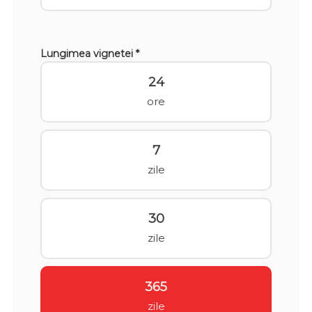
Lungimea vignetei *
24
ore
7
zile
30
zile
365
zile