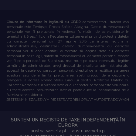
Clauza de informare în legătură cu GDPR
administratorul datelor dvs.
personale este Feniqs.pl Prosta Spółka Akcyjna. Datele dumneavoastră
personale vor fi prelucrate în vederea furnizării de servicii/oferte în
temeiul art. 6 sec. 1 lit. din Regulamentul general privind protecția datelor
cu caracter personal din 27 aprilie 2016 ca interes legitim al
administratorului, destinatarii datelor dumneavoastră cu caracter
personal vor fi doar entități autorizate să obțină date cu caracter
personal în baza legii, datele dumneavoastră cu caracter personal stocate
vor fi pe o perioadă de 5 ani sau mai mult pe baza interesului legitim
urmărit de administrator, aveți dreptul de a solicita administratorului
accesul la datele cu caracter personal, dreptul de a rectifica ștergerea
acestora sau de a limita prelucrarea, aveți dreptul de a depune o
plângere la adresa Președintelui Biroului pentru Protecția Datelor cu
Caracter Personal, furnizarea datelor cu caracter personal este voluntară,
cu toate acestea, nefurnizarea datelor poate duce la incapacitatea de a
furniza servicii/oferta.
JESTEŚMY NIEZALEŻNYM REJESTRATOREM OPŁAT AUTOSTRADOWYCH
SUNTEM UN REGISTR DE TAXE INDEPENDENȚĂ ÎN
EUROPA:
austria-winieta.pl
austriawinieta.pl