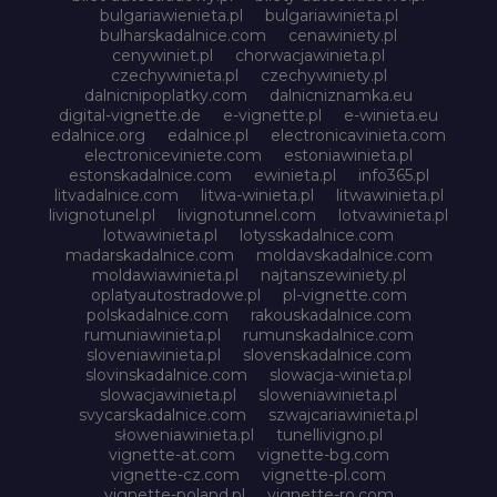
bulgariawienieta.pl
bulgariawinieta.pl
bulharskadalnice.com
cenawiniety.pl
cenywiniet.pl
chorwacjawinieta.pl
czechywinieta.pl
czechywiniety.pl
dalnicnipoplatky.com
dalnicniznamka.eu
digital-vignette.de
e-vignette.pl
e-winieta.eu
edalnice.org
edalnice.pl
electronicavinieta.com
electroniceviniete.com
estoniawinieta.pl
estonskadalnice.com
ewinieta.pl
info365.pl
litvadalnice.com
litwa-winieta.pl
litwawinieta.pl
livignotunel.pl
livignotunnel.com
lotvawinieta.pl
lotwawinieta.pl
lotysskadalnice.com
madarskadalnice.com
moldavskadalnice.com
moldawiawinieta.pl
najtanszewiniety.pl
oplatyautostradowe.pl
pl-vignette.com
polskadalnice.com
rakouskadalnice.com
rumuniawinieta.pl
rumunskadalnice.com
sloveniawinieta.pl
slovenskadalnice.com
slovinskadalnice.com
slowacja-winieta.pl
slowacjawinieta.pl
sloweniawinieta.pl
svycarskadalnice.com
szwajcariawinieta.pl
słoweniawinieta.pl
tunellivigno.pl
vignette-at.com
vignette-bg.com
vignette-cz.com
vignette-pl.com
vignette-poland.pl
vignette-ro.com