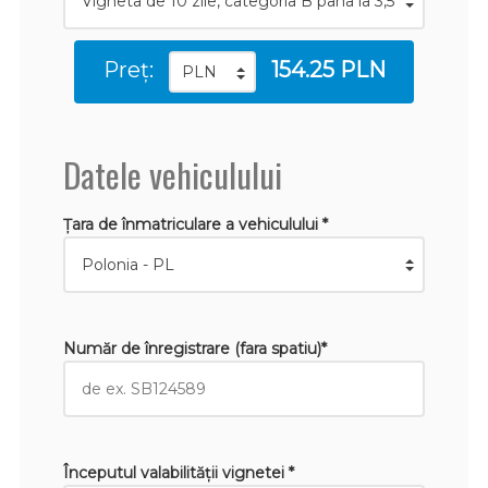
Preț:
154.25 PLN
Datele vehiculului
Țara de înmatriculare a vehiculului *
Număr de înregistrare (fara spatiu)*
Începutul valabilităţii vignetei *