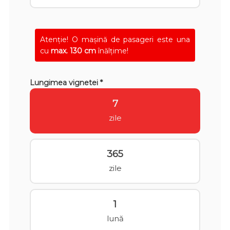
Atenţie! O mașină de pasageri este una
cu
max. 130 cm
înălțime!
Lungimea vignetei *
7
zile
365
zile
1
lună