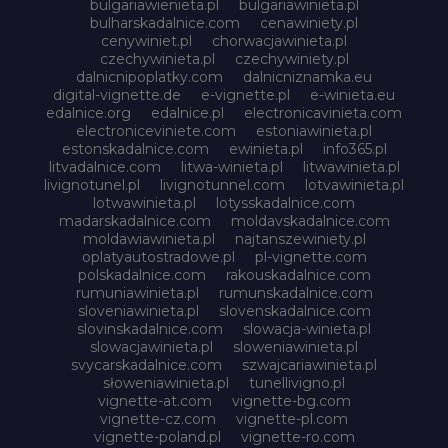
bulgariawienieta.pl
bulgariawinieta.pl
bulharskadalnice.com
cenawiniety.pl
cenywiniet.pl
chorwacjawinieta.pl
czechywinieta.pl
czechywiniety.pl
dalnicnipoplatky.com
dalnicniznamka.eu
digital-vignette.de
e-vignette.pl
e-winieta.eu
edalnice.org
edalnice.pl
electronicavinieta.com
electroniceviniete.com
estoniawinieta.pl
estonskadalnice.com
ewinieta.pl
info365.pl
litvadalnice.com
litwa-winieta.pl
litwawinieta.pl
livignotunel.pl
livignotunnel.com
lotvawinieta.pl
lotwawinieta.pl
lotysskadalnice.com
madarskadalnice.com
moldavskadalnice.com
moldawiawinieta.pl
najtanszewiniety.pl
oplatyautostradowe.pl
pl-vignette.com
polskadalnice.com
rakouskadalnice.com
rumuniawinieta.pl
rumunskadalnice.com
sloveniawinieta.pl
slovenskadalnice.com
slovinskadalnice.com
slowacja-winieta.pl
slowacjawinieta.pl
sloweniawinieta.pl
svycarskadalnice.com
szwajcariawinieta.pl
słoweniawinieta.pl
tunellivigno.pl
vignette-at.com
vignette-bg.com
vignette-cz.com
vignette-pl.com
vignette-poland.pl
vignette-ro.com