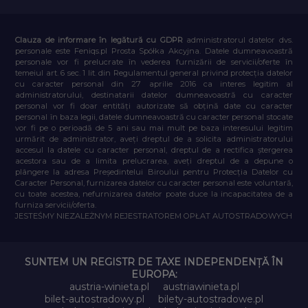
Clauza de informare în legătură cu GDPR
administratorul datelor dvs.
personale este Feniqs.pl Prosta Spółka Akcyjna. Datele dumneavoastră
personale vor fi prelucrate în vederea furnizării de servicii/oferte în
temeiul art. 6 sec. 1 lit. din Regulamentul general privind protecția datelor
cu caracter personal din 27 aprilie 2016 ca interes legitim al
administratorului, destinatarii datelor dumneavoastră cu caracter
personal vor fi doar entități autorizate să obțină date cu caracter
personal în baza legii, datele dumneavoastră cu caracter personal stocate
vor fi pe o perioadă de 5 ani sau mai mult pe baza interesului legitim
urmărit de administrator, aveți dreptul de a solicita administratorului
accesul la datele cu caracter personal, dreptul de a rectifica ștergerea
acestora sau de a limita prelucrarea, aveți dreptul de a depune o
plângere la adresa Președintelui Biroului pentru Protecția Datelor cu
Caracter Personal, furnizarea datelor cu caracter personal este voluntară,
cu toate acestea, nefurnizarea datelor poate duce la incapacitatea de a
furniza servicii/oferta.
JESTEŚMY NIEZALEŻNYM REJESTRATOREM OPŁAT AUTOSTRADOWYCH
SUNTEM UN REGISTR DE TAXE INDEPENDENȚĂ ÎN
EUROPA:
austria-winieta.pl
austriawinieta.pl
bilet-autostradowy.pl
bilety-autostradowe.pl