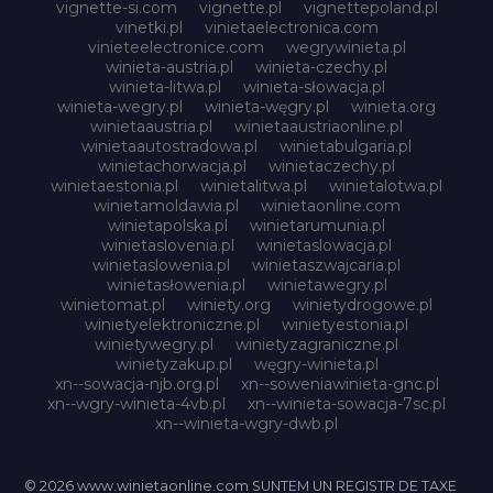
vignette-si.com
vignette.pl
vignettepoland.pl
vinetki.pl
vinietaelectronica.com
vinieteelectronice.com
wegrywinieta.pl
winieta-austria.pl
winieta-czechy.pl
winieta-litwa.pl
winieta-słowacja.pl
winieta-wegry.pl
winieta-węgry.pl
winieta.org
winietaaustria.pl
winietaaustriaonline.pl
winietaautostradowa.pl
winietabulgaria.pl
winietachorwacja.pl
winietaczechy.pl
winietaestonia.pl
winietalitwa.pl
winietalotwa.pl
winietamoldawia.pl
winietaonline.com
winietapolska.pl
winietarumunia.pl
winietaslovenia.pl
winietaslowacja.pl
winietaslowenia.pl
winietaszwajcaria.pl
winietasłowenia.pl
winietawegry.pl
winietomat.pl
winiety.org
winietydrogowe.pl
winietyelektroniczne.pl
winietyestonia.pl
winietywegry.pl
winietyzagraniczne.pl
winietyzakup.pl
węgry-winieta.pl
xn--sowacja-njb.org.pl
xn--soweniawinieta-gnc.pl
xn--wgry-winieta-4vb.pl
xn--winieta-sowacja-7sc.pl
xn--winieta-wgry-dwb.pl
© 2026 www.winietaonline.com SUNTEM UN REGISTR DE TAXE