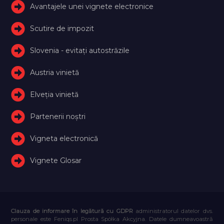
Avantajele unei vignete electronice
Scutire de impozit
Slovenia - evitați autostrăzile
Austria vinietă
Elveţia vinietă
Partenerii noștri
Vigneta electronică
Vignete Glosar
Clauza de informare în legătură cu GDPR
administratorul datelor dvs.
personale este Feniqs.pl Prosta Spółka Akcyjna. Datele dumneavoastră