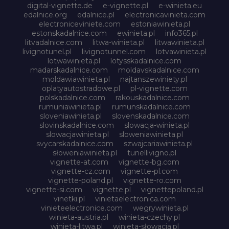
digital-vignette.de
e-vignette.pl
e-winieta.eu
edalnice.org
edalnice.pl
electronicavinieta.com
electroniceviniete.com
estoniawinieta.pl
estonskadalnice.com
ewinieta.pl
info365.pl
litvadalnice.com
litwa-winieta.pl
litwawinieta.pl
livignotunel.pl
livignotunnel.com
lotvawinieta.pl
lotwawinieta.pl
lotysskadalnice.com
madarskadalnice.com
moldavskadalnice.com
moldawiawinieta.pl
najtanszewiniety.pl
oplatyautostradowe.pl
pl-vignette.com
polskadalnice.com
rakouskadalnice.com
rumuniawinieta.pl
rumunskadalnice.com
sloveniawinieta.pl
slovenskadalnice.com
slovinskadalnice.com
slowacja-winieta.pl
slowacjawinieta.pl
sloweniawinieta.pl
svycarskadalnice.com
szwajcariawinieta.pl
słoweniawinieta.pl
tunellivigno.pl
vignette-at.com
vignette-bg.com
vignette-cz.com
vignette-pl.com
vignette-poland.pl
vignette-ro.com
vignette-si.com
vignette.pl
vignettepoland.pl
vinetki.pl
vinietaelectronica.com
vinieteelectronice.com
wegrywinieta.pl
winieta-austria.pl
winieta-czechy.pl
winieta-litwa.pl
winieta-słowacja.pl