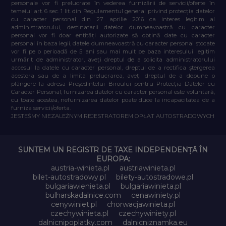
personale vor fi prelucrate în vederea furnizării de servicii/oferte în
temeiul art. 6 sec. 1 lit. din Regulamentul general privind protecția datelor
cu caracter personal din 27 aprilie 2016 ca interes legitim al
administratorului, destinatarii datelor dumneavoastră cu caracter
personal vor fi doar entități autorizate să obțină date cu caracter
personal în baza legii, datele dumneavoastră cu caracter personal stocate
vor fi pe o perioadă de 5 ani sau mai mult pe baza interesului legitim
urmărit de administrator, aveți dreptul de a solicita administratorului
accesul la datele cu caracter personal, dreptul de a rectifica ștergerea
acestora sau de a limita prelucrarea, aveți dreptul de a depune o
plângere la adresa Președintelui Biroului pentru Protecția Datelor cu
Caracter Personal, furnizarea datelor cu caracter personal este voluntară,
cu toate acestea, nefurnizarea datelor poate duce la incapacitatea de a
furniza servicii/oferta.
JESTEŚMY NIEZALEŻNYM REJESTRATOREM OPŁAT AUTOSTRADOWYCH
SUNTEM UN REGISTR DE TAXE INDEPENDENȚĂ ÎN
EUROPA:
austria-winieta.pl
austriawinieta.pl
bilet-autostradowy.pl
bilety-autostradowe.pl
bulgariawienieta.pl
bulgariawinieta.pl
bulharskadalnice.com
cenawiniety.pl
cenywiniet.pl
chorwacjawinieta.pl
czechywinieta.pl
czechywiniety.pl
dalnicnipoplatky.com
dalnicniznamka.eu