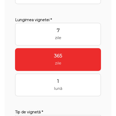
Lungimea vignetei *
7
zile
365
zile
1
lună
Tip de vignetă *