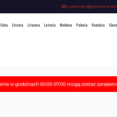
customer@winieta-onlin
 Ceha
Estonia
Lituania
Letonia
Moldova
Polonia
România
Slova
iziționarea unei vignete - Slov
ione w godzinach 00:00-07:00 mogą zostać zarejest