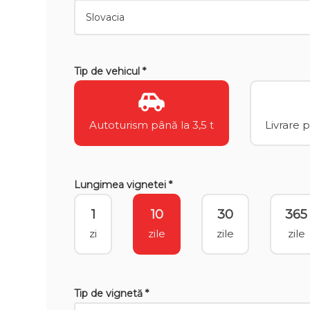
Tip de vehicul *
Autoturism până la 3,5 t
Livrare 
Lungimea vignetei *
1
10
30
365
zi
zile
zile
zile
Tip de vignetă *