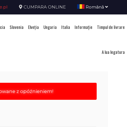
e.pl
CUMPARA ONLINE
Română
cia
Slovenia
Elveţia
Ungaria
Italia
Informație
Timpul de livrare
acia
A lua legatura
rowane z opóźnieniem!