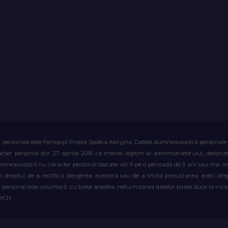
. personale este Feniqs.pl Prosta Spółka Akcyjna. Datele dumneavoastră personale vor 
acter personal din 27 aprilie 2016 ca interes legitim al administratorului, destin
dumneavoastră cu caracter personal stocate vor fi pe o perioadă de 5 ani sau mai mu
al, dreptul de a rectifica ștergerea acestora sau de a limita prelucrarea, aveți d
personal este voluntară, cu toate acestea, nefurnizarea datelor poate duce la incapa
WYCH