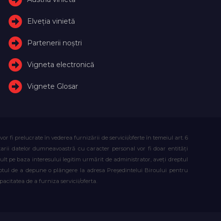
Elveţia vinietă
Partenerii noștri
Vigneta electronică
Vignete Glosar
fi prelucrate în vederea furnizării de servicii/oferte în temeiul art. 6
atarii datelor dumneavoastră cu caracter personal vor fi doar entități
lt pe baza interesului legitim urmărit de administrator, aveți dreptul
reptul de a depune o plângere la adresa Președintelui Biroului pentru
citatea de a furniza servicii/oferta.