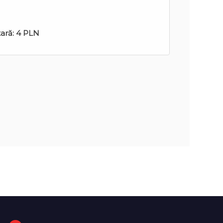
tară:
4 PLN