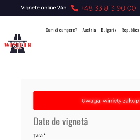
+48 33 813 90 00
Vignete online 24h
Cum să cumpere?
Austria
Bulgaria
Republica
Ach
Uwaga, winiety zakup
Date de vignetă
Țară *