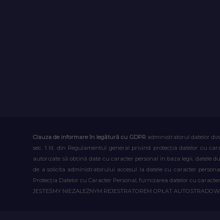
Clauza de informare în legătură cu GDPR
administratorul datelor dvs
sec. 1 lit. din Regulamentul general privind protecția datelor cu car
autorizate să obțină date cu caracter personal în baza legii, datele 
de a solicita administratorului accesul la datele cu caracter person
Protecția Datelor cu Caracter Personal, furnizarea datelor cu caracter 
JESTEŚMY NIEZALEŻNYM REJESTRATOREM OPŁAT AUTOSTRADO