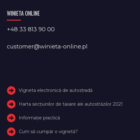
WINIETA ONLINE
+48 33 813 90 00
customer@winieta-online.pl
Vigneta electronică de autostradă
Harta secțiunilor de taxare ale autostrăzilor 2021
Informație practică
Cum să cumpăr o vignetă?