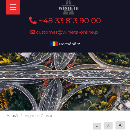
+48 33 813 90 00
customer@winieta-online.pl
Română
Acasă
/
Vignete Glosar
A
A
A