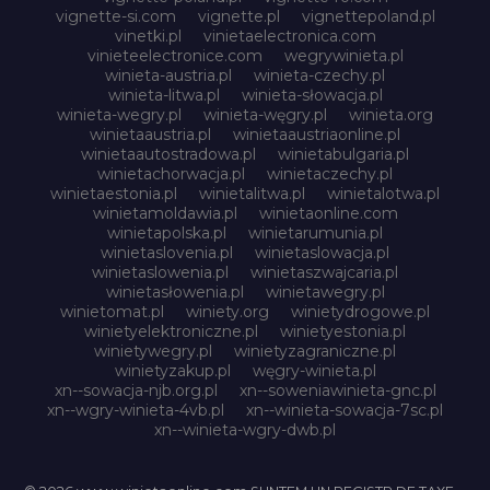
vignette-si.com
vignette.pl
vignettepoland.pl
vinetki.pl
vinietaelectronica.com
vinieteelectronice.com
wegrywinieta.pl
winieta-austria.pl
winieta-czechy.pl
winieta-litwa.pl
winieta-słowacja.pl
winieta-wegry.pl
winieta-węgry.pl
winieta.org
winietaaustria.pl
winietaaustriaonline.pl
winietaautostradowa.pl
winietabulgaria.pl
winietachorwacja.pl
winietaczechy.pl
winietaestonia.pl
winietalitwa.pl
winietalotwa.pl
winietamoldawia.pl
winietaonline.com
winietapolska.pl
winietarumunia.pl
winietaslovenia.pl
winietaslowacja.pl
winietaslowenia.pl
winietaszwajcaria.pl
winietasłowenia.pl
winietawegry.pl
winietomat.pl
winiety.org
winietydrogowe.pl
winietyelektroniczne.pl
winietyestonia.pl
winietywegry.pl
winietyzagraniczne.pl
winietyzakup.pl
węgry-winieta.pl
xn--sowacja-njb.org.pl
xn--soweniawinieta-gnc.pl
xn--wgry-winieta-4vb.pl
xn--winieta-sowacja-7sc.pl
xn--winieta-wgry-dwb.pl