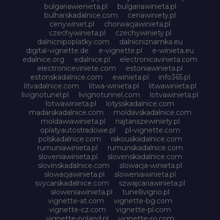
bulgariawienieta.pl
bulgariawinieta.pl
bulharskadalnice.com
cenawiniety.pl
cenywiniet.pl
chorwacjawinieta.pl
czechywinieta.pl
czechywiniety.pl
dalnicnipoplatky.com
dalnicniznamka.eu
digital-vignette.de
e-vignette.pl
e-winieta.eu
edalnice.org
edalnice.pl
electronicavinieta.com
electroniceviniete.com
estoniawinieta.pl
estonskadalnice.com
ewinieta.pl
info365.pl
litvadalnice.com
litwa-winieta.pl
litwawinieta.pl
livignotunel.pl
livignotunnel.com
lotvawinieta.pl
lotwawinieta.pl
lotysskadalnice.com
madarskadalnice.com
moldavskadalnice.com
moldawiawinieta.pl
najtanszewiniety.pl
oplatyautostradowe.pl
pl-vignette.com
polskadalnice.com
rakouskadalnice.com
rumuniawinieta.pl
rumunskadalnice.com
sloveniawinieta.pl
slovenskadalnice.com
slovinskadalnice.com
slowacja-winieta.pl
slowacjawinieta.pl
sloweniawinieta.pl
svycarskadalnice.com
szwajcariawinieta.pl
słoweniawinieta.pl
tunellivigno.pl
vignette-at.com
vignette-bg.com
vignette-cz.com
vignette-pl.com
vignette-poland.pl
vignette-ro.com