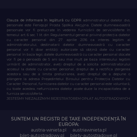
Clauza de informare în legătură cu GDPR
administratorul datelor dvs.
personale este Feniqs.pl Prosta Spółka Akcyjna. Datele dumneavoastră
personale vor fi prelucrate în vederea furnizării de servicii/oferte în
temeiul art. 6 sec. 1 lit. din Regulamentul general privind protecția datelor
cu caracter personal din 27 aprilie 2016 ca interes legitim al
administratorului, destinatarii datelor dumneavoastră cu caracter
personal vor fi doar entități autorizate să obțină date cu caracter
personal în baza legii, datele dumneavoastră cu caracter personal stocate
vor fi pe o perioadă de 5 ani sau mai mult pe baza interesului legitim
urmărit de administrator, aveți dreptul de a solicita administratorului
accesul la datele cu caracter personal, dreptul de a rectifica ștergerea
acestora sau de a limita prelucrarea, aveți dreptul de a depune o
plângere la adresa Președintelui Biroului pentru Protecția Datelor cu
Caracter Personal, furnizarea datelor cu caracter personal este voluntară,
cu toate acestea, nefurnizarea datelor poate duce la incapacitatea de a
furniza servicii/oferta.
JESTEŚMY NIEZALEŻNYM REJESTRATOREM OPŁAT AUTOSTRADOWYCH
SUNTEM UN REGISTR DE TAXE INDEPENDENȚĂ ÎN
EUROPA:
austria-winieta.pl
austriawinieta.pl
bilet-autostradowy.pl
bilety-autostradowe.pl