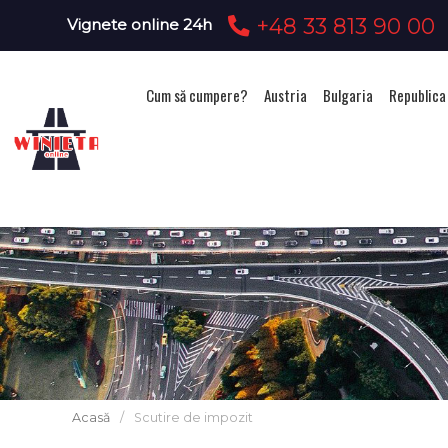
+48 33 813 90 00
Vignete online 24h
Cum să cumpere?
Austria
Bulgaria
Republica
Acasă
/
Scutire de impozit