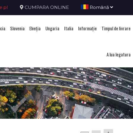
e.pl
CUMPARA ONLINE
Română
cia
Slovenia
Elveţia
Ungaria
Italia
Informație
Timpul de livrare
A lua legatura