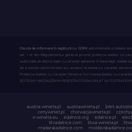
Clauza de informare în legătură cu GDPR
administratorul datelor dvs
sec. 1 lit. din Regulamentul general privind protecția datelor cu car
autorizate să obțină date cu caracter personal în baza legii, datele 
de a solicita administratorului accesul la datele cu caracter person
Protecția Datelor cu Caracter Personal, furnizarea datelor cu caracter 
JESTEŚMY NIEZALEŻNYM REJESTRATOREM OPŁAT AUTOSTRADO
austria-winieta.pl
austriawinieta.pl
bilet-autostr
cenywiniet.pl
chorwacjawinieta.pl
czechyw
e-winieta.eu
edalnice.org
edalnice.pl
elec
litvadalnice.com
litwa-winieta.pl
litw
madarskadalnice.com
moldavskadalnice.c