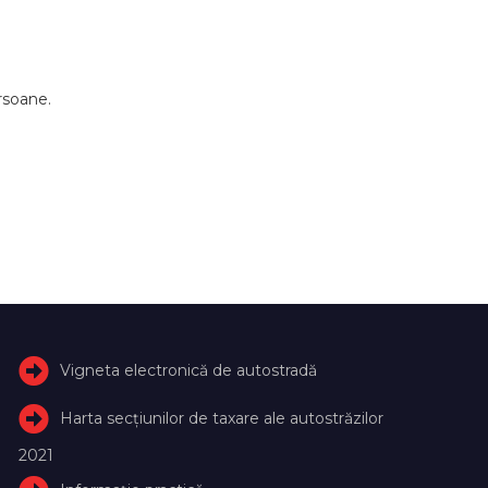
ersoane.
Vigneta electronică de autostradă
Harta secțiunilor de taxare ale autostrăzilor
2021