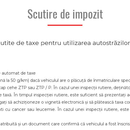
Scutire de impozit
cutite de taxe pentru utilizarea autostrăzilo
te automat de taxe
nă la 50 g/km) dacă vehiculul are o plăcuță de înmatriculare speci
ap cehe ZTP sau ZTP / P. În cazul unei inspecții rutiere, deținăto
 taxă. În timpul inspecției rutiere, este suficient să prezentați 
gați să achiziționeze o vignetă electronică și să plătească taxa 
ti cu cancer sau leucemie. În cazul unei inspecții rutiere, este
 atribuită și un document care confirmă că vehiculul a fost înscri