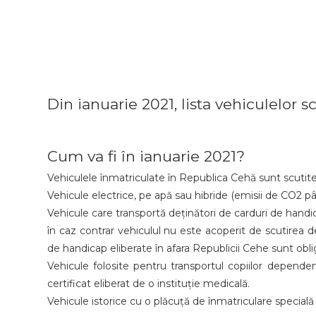
Din ianuarie 2021, lista vehiculelor s
Cum va fi în ianuarie 2021?
Vehiculele înmatriculate în Republica Cehă sunt scuti
Vehicule electrice, pe apă sau hibride (emisii de CO2 pâ
Vehicule care transportă deținători de carduri de handic
în caz contrar vehiculul nu este acoperit de scutirea de
de handicap eliberate în afara Republicii Cehe sunt obli
Vehicule folosite pentru transportul copiilor dependen
certificat eliberat de o instituție medicală.
Vehicule istorice cu o plăcuță de înmatriculare specială