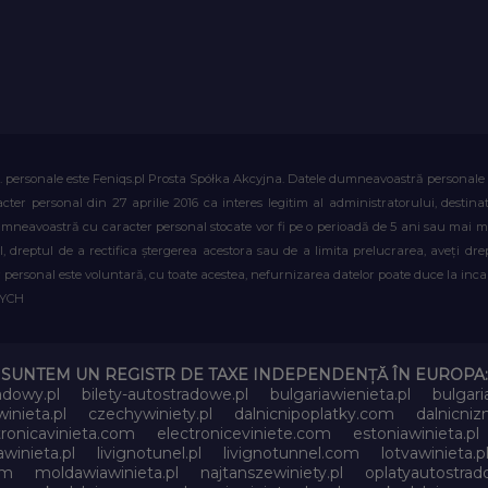
. personale este Feniqs.pl Prosta Spółka Akcyjna. Datele dumneavoastră personale vor 
acter personal din 27 aprilie 2016 ca interes legitim al administratorului, destin
dumneavoastră cu caracter personal stocate vor fi pe o perioadă de 5 ani sau mai mu
al, dreptul de a rectifica ștergerea acestora sau de a limita prelucrarea, aveți d
personal este voluntară, cu toate acestea, nefurnizarea datelor poate duce la incapa
WYCH
SUNTEM UN REGISTR DE TAXE INDEPENDENȚĂ ÎN EUROPA:
adowy.pl
bilety-autostradowe.pl
bulgariawienieta.pl
bulgari
inieta.pl
czechywiniety.pl
dalnicnipoplatky.com
dalnicni
tronicavinieta.com
electroniceviniete.com
estoniawinieta.pl
awinieta.pl
livignotunel.pl
livignotunnel.com
lotvawinieta.p
om
moldawiawinieta.pl
najtanszewiniety.pl
oplatyautostrad