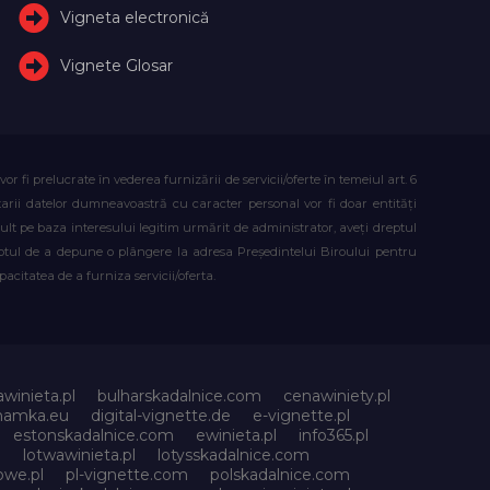
Vigneta electronică
Vignete Glosar
fi prelucrate în vederea furnizării de servicii/oferte în temeiul art. 6
atarii datelor dumneavoastră cu caracter personal vor fi doar entități
lt pe baza interesului legitim urmărit de administrator, aveți dreptul
reptul de a depune o plângere la adresa Președintelui Biroului pentru
citatea de a furniza servicii/oferta.
awinieta.pl
bulharskadalnice.com
cenawiniety.pl
znamka.eu
digital-vignette.de
e-vignette.pl
estonskadalnice.com
ewinieta.pl
info365.pl
l
lotwawinieta.pl
lotysskadalnice.com
owe.pl
pl-vignette.com
polskadalnice.com