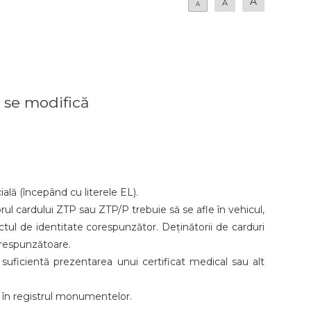
A
A
A
r se modifică
ală (începând cu literele EL).
rul cardului ZTP sau ZTP/P trebuie să se afle în vehicul,
actul de identitate corespunzător. Deținătorii de carduri
corespunzătoare.
 suficientă prezentarea unui certificat medical sau alt
s în registrul monumentelor.