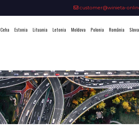
customer@winieta-onlin
 Ceha
Estonia
Lituania
Letonia
Moldova
Polonia
România
Slova