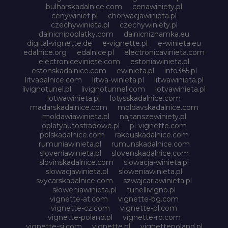
bulharskadalnice.com
cenawiniety.pl
cenywiniet.pl
chorwacjawinieta.pl
czechywinieta.pl
czechywiniety.pl
dalnicnipoplatky.com
dalnicniznamka.eu
digital-vignette.de
e-vignette.pl
e-winieta.eu
edalnice.org
edalnice.pl
electronicavinieta.com
electroniceviniete.com
estoniawinieta.pl
estonskadalnice.com
ewinieta.pl
info365.pl
litvadalnice.com
litwa-winieta.pl
litwawinieta.pl
livignotunel.pl
livignotunnel.com
lotvawinieta.pl
lotwawinieta.pl
lotysskadalnice.com
madarskadalnice.com
moldavskadalnice.com
moldawiawinieta.pl
najtanszewiniety.pl
oplatyautostradowe.pl
pl-vignette.com
polskadalnice.com
rakouskadalnice.com
rumuniawinieta.pl
rumunskadalnice.com
sloveniawinieta.pl
slovenskadalnice.com
slovinskadalnice.com
slowacja-winieta.pl
slowacjawinieta.pl
sloweniawinieta.pl
svycarskadalnice.com
szwajcariawinieta.pl
słoweniawinieta.pl
tunellivigno.pl
vignette-at.com
vignette-bg.com
vignette-cz.com
vignette-pl.com
vignette-poland.pl
vignette-ro.com
vignette-si.com
vignette.pl
vignettepoland.pl