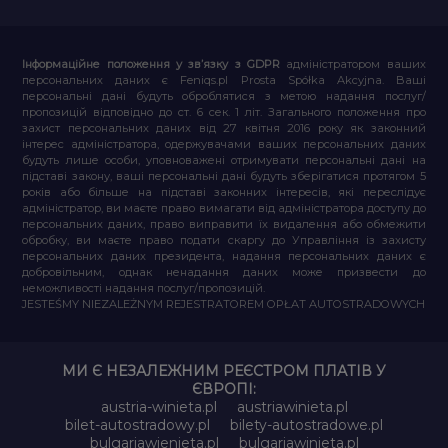
Інформаційне положення у зв’язку з GDPR
адміністратором ваших
персональних даних є Feniqs.pl Prosta Spółka Akcyjna. Ваші
персональні дані будуть оброблятися з метою надання послуг/
пропозицій відповідно до ст. 6 сек. 1 літ. Загального положення про
захист персональних даних від 27 квітня 2016 року як законний
інтерес адміністратора, одержувачами ваших персональних даних
будуть лише особи, уповноважені отримувати персональні дані на
підставі закону, ваші персональні дані будуть зберігатися протягом 5
років або більше на підставі законних інтересів, які переслідує
адміністратор, ви маєте право вимагати від адміністратора доступу до
персональних даних, право виправити їх видалення або обмежити
обробку, ви маєте право подати скаргу до Управління із захисту
персональних даних президента, надання персональних даних є
добровільним, однак ненадання даних може призвести до
неможливості надання послуг/пропозицій.
JESTEŚMY NIEZALEŻNYM REJESTRATOREM OPŁAT AUTOSTRADOWYCH
МИ Є НЕЗАЛЕЖНИМ РЕЄСТРОМ ПЛАТІВ У
ЄВРОПІ:
austria-winieta.pl
austriawinieta.pl
bilet-autostradowy.pl
bilety-autostradowe.pl
bulgariawienieta.pl
bulgariawinieta.pl