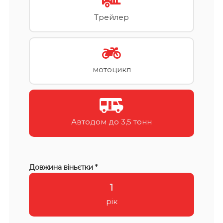
Трейлер
мотоцикл
Автодом до 3,5 тонн
Довжина віньєтки *
1
рік