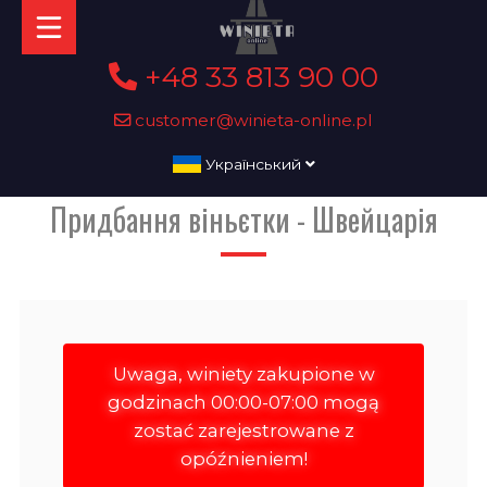
+48 33 813 90 00
customer@winieta-online.pl
Український
Придбання віньєтки - Швейцарія
Uwaga, winiety zakupione w
godzinach 00:00-07:00 mogą
zostać zarejestrowane z
opóźnieniem!