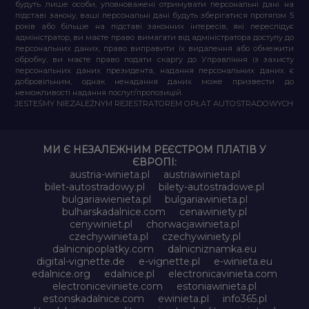
будуть лише особи, уповноважені отримувати персональні дані на
підставі закону, ваші персональні дані будуть зберігатися протягом 5
років або більше на підставі законних інтересів, які переслідує
адміністратор, ви маєте право вимагати від адміністратора доступу до
персональних даних, право виправити їх видалення або обмежити
обробку, ви маєте право подати скаргу до Управління із захисту
персональних даних президента, надання персональних даних є
добровільним, однак ненадання даних може призвести до
неможливості надання послуг/пропозицій.
JESTEŚMY NIEZALEŻNYM REJESTRATOREM OPŁAT AUTOSTRADOWYCH
МИ Є НЕЗАЛЕЖНИМ РЕЄСТРОМ ПЛАТІВ У
ЄВРОПІ:
austria-winieta.pl
austriawinieta.pl
bilet-autostradowy.pl
bilety-autostradowe.pl
bulgariawienieta.pl
bulgariawinieta.pl
bulharskadalnice.com
cenawiniety.pl
cenywiniet.pl
chorwacjawinieta.pl
czechywinieta.pl
czechywiniety.pl
dalnicnipoplatky.com
dalnicniznamka.eu
digital-vignette.de
e-vignette.pl
e-winieta.eu
edalnice.org
edalnice.pl
electronicavinieta.com
electroniceviniete.com
estoniawinieta.pl
estonskadalnice.com
ewinieta.pl
info365.pl