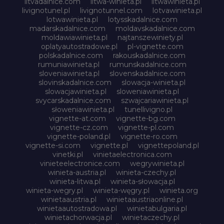
litvadalnice.com
litwa-winieta.pl
litwawinieta.pl
livignotunel.pl
livignotunnel.com
lotvawinieta.pl
lotwawinieta.pl
lotysskadalnice.com
madarskadalnice.com
moldavskadalnice.com
moldawiawinieta.pl
najtanszewiniety.pl
oplatyautostradowe.pl
pl-vignette.com
polskadalnice.com
rakouskadalnice.com
rumuniawinieta.pl
rumunskadalnice.com
sloveniawinieta.pl
slovenskadalnice.com
slovinskadalnice.com
slowacja-winieta.pl
slowacjawinieta.pl
sloweniawinieta.pl
svycarskadalnice.com
szwajcariawinieta.pl
słoweniawinieta.pl
tunellivigno.pl
vignette-at.com
vignette-bg.com
vignette-cz.com
vignette-pl.com
vignette-poland.pl
vignette-ro.com
vignette-si.com
vignette.pl
vignettepoland.pl
vinetki.pl
vinietaelectronica.com
vinieteelectronice.com
wegrywinieta.pl
winieta-austria.pl
winieta-czechy.pl
winieta-litwa.pl
winieta-słowacja.pl
winieta-wegry.pl
winieta-węgry.pl
winieta.org
winietaaustria.pl
winietaaustriaonline.pl
winietaautostradowa.pl
winietabulgaria.pl
winietachorwacja.pl
winietaczechy.pl