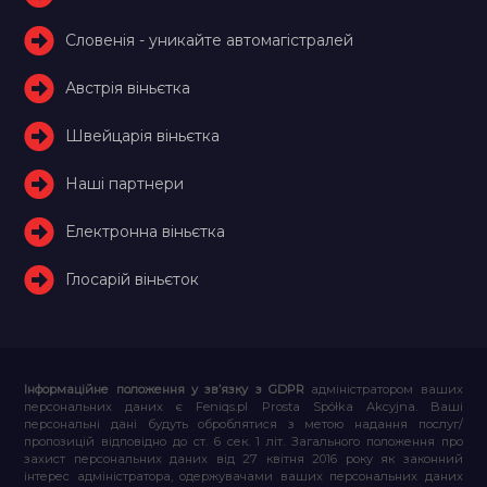
Словенія - уникайте автомагістралей
Австрія віньєтка
Швейцарія віньєтка
Наші партнери
Електронна віньєтка
Глосарій віньєток
Інформаційне положення у зв’язку з GDPR
адміністратором ваших
персональних даних є Feniqs.pl Prosta Spółka Akcyjna. Ваші
персональні дані будуть оброблятися з метою надання послуг/
пропозицій відповідно до ст. 6 сек. 1 літ. Загального положення про
захист персональних даних від 27 квітня 2016 року як законний
інтерес адміністратора, одержувачами ваших персональних даних