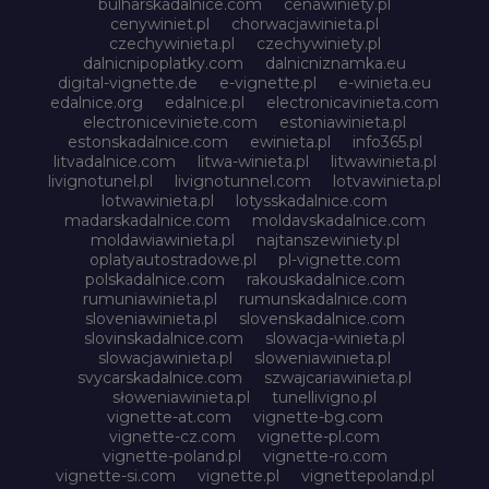
bulharskadalnice.com
cenawiniety.pl
cenywiniet.pl
chorwacjawinieta.pl
czechywinieta.pl
czechywiniety.pl
dalnicnipoplatky.com
dalnicniznamka.eu
digital-vignette.de
e-vignette.pl
e-winieta.eu
edalnice.org
edalnice.pl
electronicavinieta.com
electroniceviniete.com
estoniawinieta.pl
estonskadalnice.com
ewinieta.pl
info365.pl
litvadalnice.com
litwa-winieta.pl
litwawinieta.pl
livignotunel.pl
livignotunnel.com
lotvawinieta.pl
lotwawinieta.pl
lotysskadalnice.com
madarskadalnice.com
moldavskadalnice.com
moldawiawinieta.pl
najtanszewiniety.pl
oplatyautostradowe.pl
pl-vignette.com
polskadalnice.com
rakouskadalnice.com
rumuniawinieta.pl
rumunskadalnice.com
sloveniawinieta.pl
slovenskadalnice.com
slovinskadalnice.com
slowacja-winieta.pl
slowacjawinieta.pl
sloweniawinieta.pl
svycarskadalnice.com
szwajcariawinieta.pl
słoweniawinieta.pl
tunellivigno.pl
vignette-at.com
vignette-bg.com
vignette-cz.com
vignette-pl.com
vignette-poland.pl
vignette-ro.com
vignette-si.com
vignette.pl
vignettepoland.pl