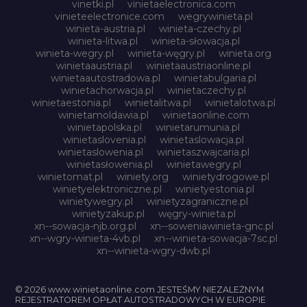
vinetki.pl
vinietaelectronica.com
vinieteelectronice.com
wegrywinieta.pl
winieta-austria.pl
winieta-czechy.pl
winieta-litwa.pl
winieta-słowacja.pl
winieta-wegry.pl
winieta-węgry.pl
winieta.org
winietaaustria.pl
winietaaustriaonline.pl
winietaautostradowa.pl
winietabulgaria.pl
winietachorwacja.pl
winietaczechy.pl
winietaestonia.pl
winietalitwa.pl
winietalotwa.pl
winietamoldawia.pl
winietaonline.com
winietapolska.pl
winietarumunia.pl
winietaslovenia.pl
winietaslowacja.pl
winietaslowenia.pl
winietaszwajcaria.pl
winietasłowenia.pl
winietawegry.pl
winietomat.pl
winiety.org
winietydrogowe.pl
winietyelektroniczne.pl
winietyestonia.pl
winietywegry.pl
winietyzagraniczne.pl
winietyzakup.pl
węgry-winieta.pl
xn--sowacja-njb.org.pl
xn--soweniawinieta-gnc.pl
xn--wgry-winieta-4vb.pl
xn--winieta-sowacja-7sc.pl
xn--winieta-wgry-dwb.pl
© 2026 www.winietaonline.com JESTEŚMY NIEZALEŻNYM
REJESTRATOREM OPŁAT AUTOSTRADOWYCH W EUROPIE