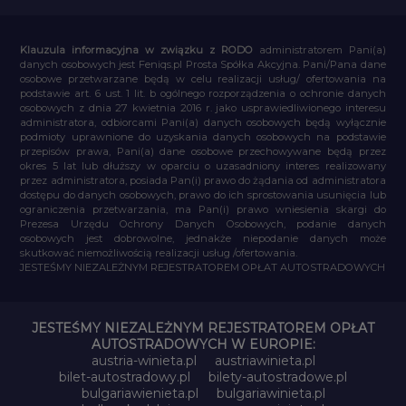
Klauzula informacyjna w związku z RODO
administratorem Pani(a)
danych osobowych jest Feniqs.pl Prosta Spółka Akcyjna. Pani/Pana dane
osobowe przetwarzane będą w celu realizacji usług/ ofertowania na
podstawie art. 6 ust. 1 lit. b ogólnego rozporządzenia o ochronie danych
osobowych z dnia 27 kwietnia 2016 r. jako usprawiedliwionego interesu
administratora, odbiorcami Pani(a) danych osobowych będą wyłącznie
podmioty uprawnione do uzyskania danych osobowych na podstawie
przepisów prawa, Pani(a) dane osobowe przechowywane będą przez
okres 5 lat lub dłuższy w oparciu o uzasadniony interes realizowany
przez administratora, posiada Pan(i) prawo do żądania od administratora
dostępu do danych osobowych, prawo do ich sprostowania usunięcia lub
ograniczenia przetwarzania, ma Pan(i) prawo wniesienia skargi do
Prezesa Urzędu Ochrony Danych Osobowych, podanie danych
osobowych jest dobrowolne, jednakże niepodanie danych może
skutkować niemożliwością realizacji usług /ofertowania.
JESTEŚMY NIEZALEŻNYM REJESTRATOREM OPŁAT AUTOSTRADOWYCH
JESTEŚMY NIEZALEŻNYM REJESTRATOREM OPŁAT
AUTOSTRADOWYCH W EUROPIE:
austria-winieta.pl
austriawinieta.pl
bilet-autostradowy.pl
bilety-autostradowe.pl
bulgariawienieta.pl
bulgariawinieta.pl